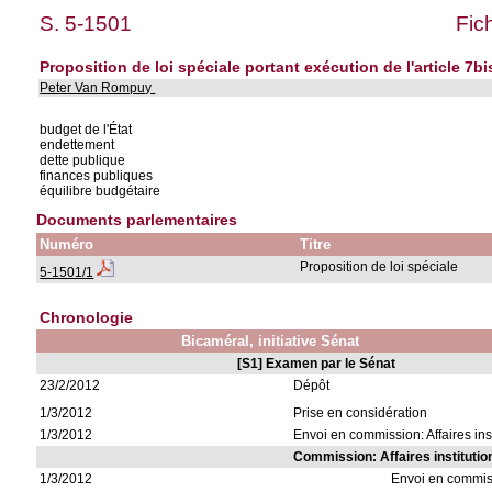
S. 5-1501
Fic
Proposition de loi spéciale portant exécution de l'article 7bis
Peter Van Rompuy
budget de l'État
endettement
dette publique
finances publiques
équilibre budgétaire
Documents parlementaires
Numéro
Titre
Proposition de loi spéciale
5-1501/1
Chronologie
Bicaméral, initiative Sénat
[S1] Examen par le Sénat
23/2/2012
Dépôt
1/3/2012
Prise en considération
1/3/2012
Envoi en commission: Affaires ins
Commission: Affaires institutio
1/3/2012
Envoi en commis