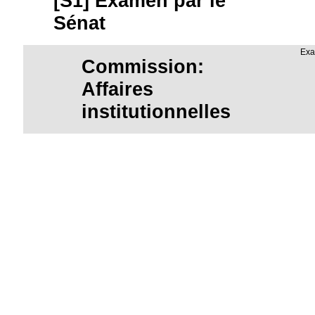
[S1] Examen par le
Sénat
Exa
Commission:
Affaires
institutionnelles