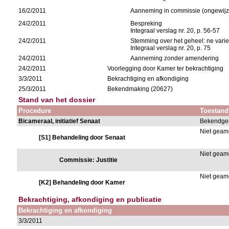
16/2/2011
Aanneming in commissie (ongewijz
24/2/2011
Bespreking
Integraal verslag nr. 20, p. 56-57
24/2/2011
Stemming over het geheel: ne varie
Integraal verslag nr. 20, p. 75
24/2/2011
Aanneming zonder amendering
24/2/2011
Voorlegging door Kamer ter bekrachtiging
3/3/2011
Bekrachtiging en afkondiging
25/3/2011
Bekendmaking (20627)
Stand van het dossier
Procedure
Toestand
Bicameraal, initiatief Senaat
Bekendge
Niet gea
[S1] Behandeling door Senaat
Niet gea
Commissie: Justitie
Niet gea
[K2] Behandeling door Kamer
Bekrachtiging, afkondiging en publicatie
Bekrachtiging en afkondiging
3/3/2011