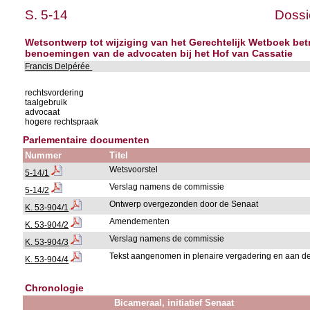
S. 5-14
Dossi
Wetsontwerp tot wijziging van het Gerechtelijk Wetboek be
benoemingen van de advocaten bij het Hof van Cassatie
Francis Delpérée
rechtsvordering
taalgebruik
advocaat
hogere rechtspraak
Parlementaire documenten
Nummer
Titel
Wetsvoorstel
5-14/1
Verslag namens de commissie
5-14/2
Ontwerp overgezonden door de Senaat
K. 53-904/1
Amendementen
K. 53-904/2
Verslag namens de commissie
K. 53-904/3
Tekst aangenomen in plenaire vergadering en aan de
K. 53-904/4
Chronologie
Bicameraal, initiatief Senaat