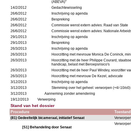
(ABEVA)"
14/2/2012
Gedachtewisseling
26/6/2012
Inschrijving op agenda
26/6/2012
Bespreking
26/6/2012
Commissie wenst extern advies: Raad van State
26/6/2012
Commissie wenst extern advies: Nationale Arbeid
29/1/2013
Inschrijving op agenda
29/1/2013
Bespreking
26/3/2013
Inschrijving op agenda
26/3/2013
Hoorzitting met mevrouw Monica De Coninck, min
26/3/2013
Hoorzitting met de heer Philippe Courard, staats
handicap, belast met Beroepsrisico's
26/3/2013
Hoorzitting met de heer Paul Windey, voorzitter v
26/3/2013
Hoorzitting met mevrouw De Kezel, advocate
3/12/2013
Inschrijving op agenda
3/12/2013
Stemming over het geheel: verworpen (+4/-10/o0)
3/12/2013
Aanneming zonder amendering
19/12/2013
Verwerping
Stand van het dossier
Procedure
Toestand
(81) Gedeeltelijk bicameraal, initiatief Senaat
Verworpe
Verworpe
[S1] Behandeling door Senaat