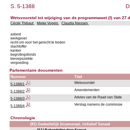
S. 5-1388
D
Wetsvoorstel tot wijziging van de programmawet (I) van 27 
Cécile Thibaut
Mieke Vogels
Claudia Niessen
asbest
werkgever
recht om voor het gerecht te treden
slachtoffer
kanker
begrotingsfonds
beroepsziekte
vergoeding
Parlementaire documenten
Nummer
Titel
Wetsvoorstel
5-1388/1
Amendementen
5-1388/2
Advies van de Raad van State
5-1388/3
Verslag namens de commissie
5-1388/4
Chronologie
(81) Gedeeltelijk bicameraal, initiatief Senaat