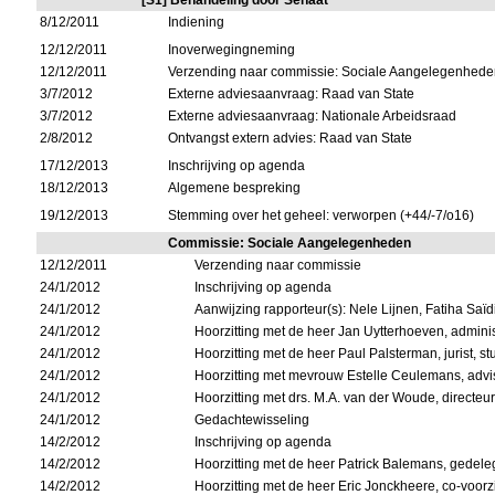
[S1] Behandeling door Senaat
8/12/2011
Indiening
12/12/2011
Inoverwegingneming
12/12/2011
Verzending naar commissie: Sociale Aangelegenhed
3/7/2012
Externe adviesaanvraag: Raad van State
3/7/2012
Externe adviesaanvraag: Nationale Arbeidsraad
2/8/2012
Ontvangst extern advies: Raad van State
17/12/2013
Inschrijving op agenda
18/12/2013
Algemene bespreking
19/12/2013
Stemming over het geheel: verworpen (+44/-7/o16)
Commissie: Sociale Aangelegenheden
12/12/2011
Verzending naar commissie
24/1/2012
Inschrijving op agenda
24/1/2012
Aanwijzing rapporteur(s): Nele Lijnen, Fatiha Saïd
24/1/2012
Hoorzitting met de heer Jan Uytterhoeven, admini
24/1/2012
Hoorzitting met de heer Paul Palsterman, jurist, 
24/1/2012
Hoorzitting met mevrouw Estelle Ceulemans, advis
24/1/2012
Hoorzitting met drs. M.A. van der Woude, directeur
24/1/2012
Gedachtewisseling
14/2/2012
Inschrijving op agenda
14/2/2012
Hoorzitting met de heer Patrick Balemans, gedeleg
14/2/2012
Hoorzitting met de heer Eric Jonckheere, co-voorzi