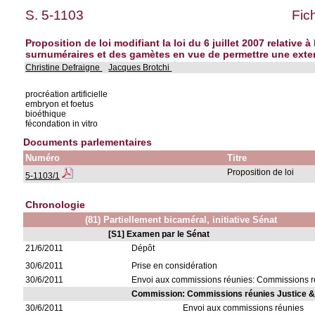
S. 5-1103
Fic
Proposition de loi modifiant la loi du 6 juillet 2007 relativ
surnuméraires et des gamètes en vue de permettre une exte
Christine Defraigne
Jacques Brotchi
procréation artificielle
embryon et foetus
bioéthique
fécondation in vitro
Documents parlementaires
Numéro
Titre
Proposition de loi
5-1103/1
Chronologie
(81) Partiellement bicaméral, initiative Sénat
[S1] Examen par le Sénat
21/6/2011
Dépôt
30/6/2011
Prise en considération
30/6/2011
Envoi aux commissions réunies: Commissions réu
Commission: Commissions réunies Justice & 
30/6/2011
Envoi aux commissions réunies