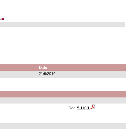
lux
Date
21/9/2010
Doc.
5-110/1