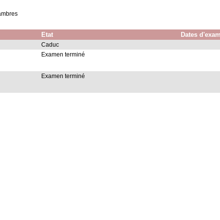
hambres
Etat
Dates d'exa
Caduc
Examen terminé
Examen terminé