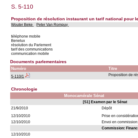
S. 5-110
Proposition de résolution instaurant un tarif national pour
Wouter Beke
Peter Van Rompuy
téléphone mobile
Benelux
résolution du Parlement
tarif des communications
communication mobile
Documents parlementaires
Numéro
Titre
Proposition de ré
5-110/1
Chronologie
Monocamérale Sénat
[S1] Examen par le Sénat
21/9/2010
Dépôt
12/10/2010
Prise en considératio
12/10/2010
Envoi en commission:
Commission: Financ
12/10/2010