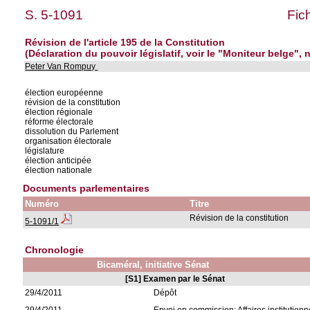
S. 5-1091
Fic
Révision de l'article 195 de la Constitution
(Déclaration du pouvoir législatif, voir le "Moniteur belge", 
Peter Van Rompuy
élection européenne
révision de la constitution
élection régionale
réforme électorale
dissolution du Parlement
organisation électorale
législature
élection anticipée
élection nationale
Documents parlementaires
Numéro
Titre
Révision de la constitution
5-1091/1
Chronologie
Bicaméral, initiative Sénat
[S1] Examen par le Sénat
29/4/2011
Dépôt