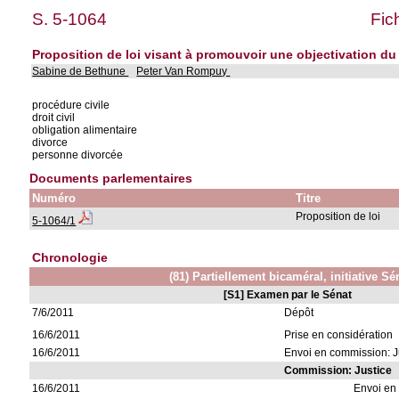
S. 5-1064
Fic
Proposition de loi visant à promouvoir une objectivation du 
Sabine de Bethune
Peter Van Rompuy
procédure civile
droit civil
obligation alimentaire
divorce
personne divorcée
Documents parlementaires
Numéro
Titre
Proposition de loi
5-1064/1
Chronologie
(81) Partiellement bicaméral, initiative Sé
[S1] Examen par le Sénat
7/6/2011
Dépôt
16/6/2011
Prise en considération
16/6/2011
Envoi en commission: J
Commission: Justice
16/6/2011
Envoi en