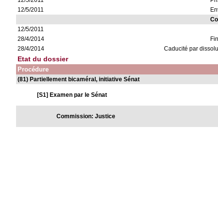
12/5/2011
Pr
12/5/2011
En
Co
12/5/2011
28/4/2014
Fi
28/4/2014
Caducité par dissol
Etat du dossier
Procédure
(81) Partiellement bicaméral, initiative Sénat
[S1] Examen par le Sénat
Commission: Justice