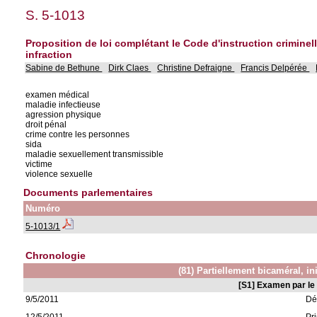
S. 5-1013
Proposition de loi complétant le Code d'instruction crimin
infraction
Sabine de Bethune
Dirk Claes
Christine Defraigne
Francis Delpérée
examen médical
maladie infectieuse
agression physique
droit pénal
crime contre les personnes
sida
maladie sexuellement transmissible
victime
violence sexuelle
Documents parlementaires
Numéro
5-1013/1
Chronologie
(81) Partiellement bicaméral, in
[S1] Examen par le
9/5/2011
Dé