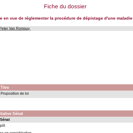
Fiche du dossier
elle en vue de réglementer la procédure de dépistage d'une maladi
Peter Van Rompuy
Titre
Proposition de loi
itiative Sénat
 Sénat
pôt