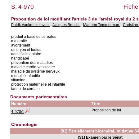
S. 4-970
Fiche
Proposition de loi modifiant l'article 3 de l'arrêté royal du 2
Patrik Vankrunkelsven
Jacques Brotchi
Marleen Temmerman
Christine
produit à base de céréales
maternité
avortement
embryon et foetus
additif alimentaire
handicapé
prévention des maladies
maladie cardio-vasculaire
maladie du système nerveux
mortalité infantile
vitamine
protection maternelle et infantile
farine de céréale
Documents parlementaires
Numéro
Titre
Proposition de loi
4-970/1
Chronologie
(81) Partiellement bicaméral, initiative S
[S1] Examen par le Sénat