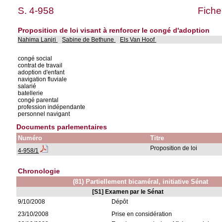
S. 4-958
Fiche
Proposition de loi visant à renforcer le congé d'adoption
Nahima Lanjri
Sabine de Bethune
Els Van Hoof
congé social
contrat de travail
adoption d'enfant
navigation fluviale
salarié
batellerie
congé parental
profession indépendante
personnel navigant
Documents parlementaires
Numéro
Titre
Proposition de loi
4-958/1
Chronologie
(81) Partiellement bicaméral, initiative Sénat
[S1] Examen par le Sénat
9/10/2008
Dépôt
23/10/2008
Prise en considération