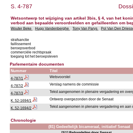
S. 4-787
Dossi
Wetsontwerp tot wijziging van artikel 3bis, § 4, van het konin
verbod aan bepaalde veroordeelden en gefailleerden om be
Wouter Beke
Hugo Vandenberghe
Tony Van Parys
Pol Van Den Dries
strafsanctie
faillissement
beroepsverbod
commerciële rechtspraak
toegang tot het beroepsleven
Parlementaire documenten
Nummer
Titel
Wetsvoorstel
4-787/1
Verslag namens de commissie
4-787/2
Tekst aangenomen in plenaire vergadering en ov
4-787/3
Ontwerp overgezonden door de Senaat
K. 52-1694/1
Tekst aangenomen in plenaire vergadering en aan 
K. 52-1694/2
Chronologie
(81) Gedeeltelijk bicameraal, initiatief Senaat
[S1] Behandeling door Senaat