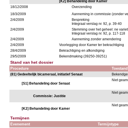
[K2] Behandeling door Kamer
18/12/2008
Overzending
18/3/2009
Aanneming in commissie (zonder ve
2/4/2009
Bespreking
Integraal verslag nr. 92, p. 39-40
2/4/2009
Stemming over het geheel: ne variet
Integraal verslag nr. 92, p. 117-118
2/4/2009
Aanneming zonder amendering
2/4/2009
Voorlegging door Kamer ter bekrachtiging
28/4/2009
Bekrachtiging en afkondiging
29/5/2009
Bekendmaking (39250-39251)
Stand van het dossier
Procedure
Toestand
(81) Gedeeltelijk bicameraal, initiatief Senaat
Bekendge
Niet gea
[S1] Behandeling door Senaat
Niet gea
Commissie: Justitie
Niet gea
[K2] Behandeling door Kamer
Termijnen
Evenement
Termijntype