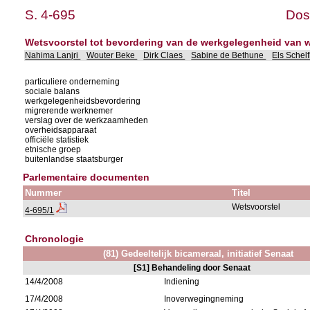
S. 4-695
Dos
Wetsvoorstel tot bevordering van de werkgelegenheid van 
Nahima Lanjri
Wouter Beke
Dirk Claes
Sabine de Bethune
Els Schel
particuliere onderneming
sociale balans
werkgelegenheidsbevordering
migrerende werknemer
verslag over de werkzaamheden
overheidsapparaat
officiële statistiek
etnische groep
buitenlandse staatsburger
Parlementaire documenten
Nummer
Titel
Wetsvoorstel
4-695/1
Chronologie
(81) Gedeeltelijk bicameraal, initiatief Senaat
[S1] Behandeling door Senaat
14/4/2008
Indiening
17/4/2008
Inoverwegingneming