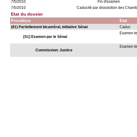
7/5/2010
Fin d'examen
7/5/2010
Caducité par dissolution des Cham
Etat du dossier
Procédure
Etat
(81) Partiellement bicaméral, initiative Sénat
Caduc
Examen t
[S1] Examen par le Sénat
Examen t
Commission: Justice