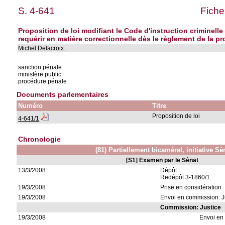
S. 4-641
Fiche
Proposition de loi modifiant le Code d'instruction criminelle
requérir en matière correctionnelle dès le règlement de la pr
Michel Delacroix
sanction pénale
ministère public
procédure pénale
Documents parlementaires
Numéro
Titre
Proposition de loi
4-641/1
Chronologie
(81) Partiellement bicaméral, initiative Sé
[S1] Examen par le Sénat
13/3/2008
Dépôt
Redépôt 3-1860/1.
19/3/2008
Prise en considération
19/3/2008
Envoi en commission: J
Commission: Justice
19/3/2008
Envoi en