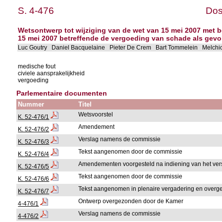
S. 4-476
Dos
Wetsontwerp tot wijziging van de wet van 15 mei 2007 met be
15 mei 2007 betreffende de vergoeding van schade als gevo
Luc Goutry Daniel Bacquelaine Pieter De Crem Bart Tommelein Melchio
medische fout
civiele aansprakelijkheid
vergoeding
Parlementaire documenten
Nummer
Titel
Wetsvoorstel
K. 52-476/1
Amendement
K. 52-476/2
Verslag namens de commissie
K. 52-476/3
Tekst aangenomen door de commissie
K. 52-476/4
Amendementen voorgesteld na indiening van het ver
K. 52-476/5
Tekst aangenomen door de commissie
K. 52-476/6
Tekst aangenomen in plenaire vergadering en over
K. 52-476/7
Ontwerp overgezonden door de Kamer
4-476/1
Verslag namens de commissie
4-476/2