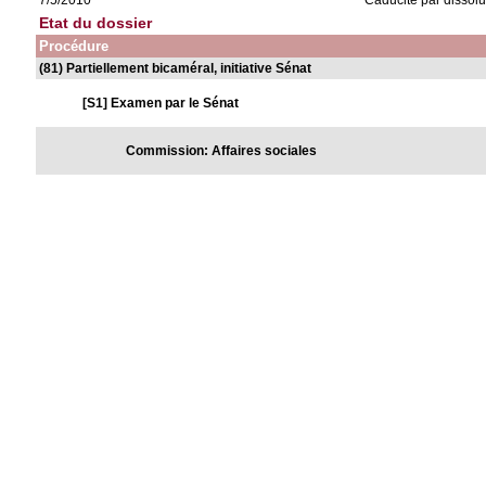
7/5/2010
Caducité par dissol
Etat du dossier
Procédure
(81) Partiellement bicaméral, initiative Sénat
[S1] Examen par le Sénat
Commission: Affaires sociales