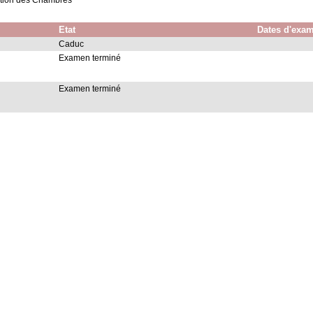
ution des Chambres
Etat
Dates d'exa
Caduc
Examen terminé
Examen terminé