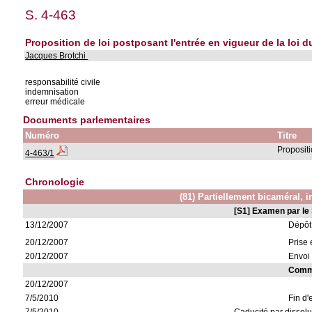
S. 4-463
Proposition de loi postposant l'entrée en vigueur de la loi 
Jacques Brotchi
responsabilité civile
indemnisation
erreur médicale
Documents parlementaires
Numéro
Titre
Propositi
4-463/1
Chronologie
(81) Partiellement bicaméral, i
[S1] Examen par le
13/12/2007
Dépôt
20/12/2007
Prise 
20/12/2007
Envoi 
Commi
20/12/2007
7/5/2010
Fin d