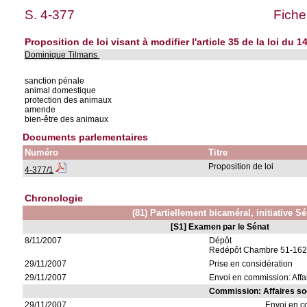
S. 4-377
Fiche
Proposition de loi visant à modifier l'article 35 de la loi du 
Dominique Tilmans
sanction pénale
animal domestique
protection des animaux
amende
bien-être des animaux
Documents parlementaires
Numéro
Titre
Proposition de loi
4-377/1
Chronologie
(81) Partiellement bicaméral, initiative S
[S1] Examen par le Sénat
8/11/2007
Dépôt
Redépôt Chambre 51-162
29/11/2007
Prise en considération
29/11/2007
Envoi en commission: Affa
Commission: Affaires so
29/11/2007
Envoi en 