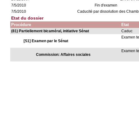
7/5/2010
Fin d'examen
7/5/2010
Caducité par dissolution des Chamb
Etat du dossier
Procédure
Etat
(81) Partiellement bicaméral, initiative Sénat
Caduc
Examen t
[S1] Examen par le Sénat
Examen t
Commission: Affaires sociales