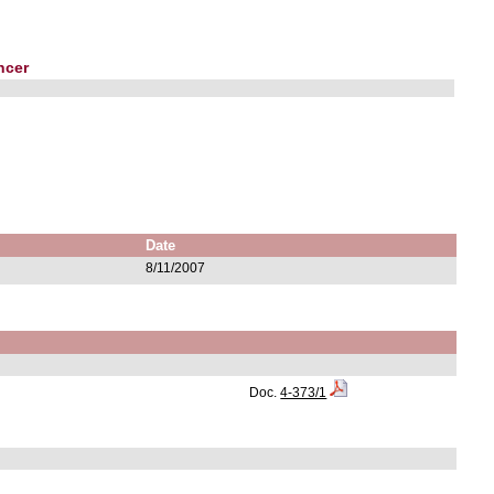
ncer
Date
8/11/2007
Doc.
4-373/1