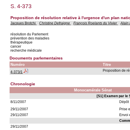
S. 4-373
Proposition de résolution relative à l'urgence d'un plan nat
Jacques Brotchi
Christine Defraigne
François Roelants du Vivier
Alain
résolution du Parlement
prévention des maladies
thérapeutique
cancer
recherche médicale
Documents parlementaires
Numéro
Titre
Proposition de ré
4-373/1
Chronologie
Monocamérale Sénat
[S1] Examen par le 
8/11/2007
Dépôt
29/11/2007
Prise 
29/11/2007
Envoi 
Commis
29/11/2007