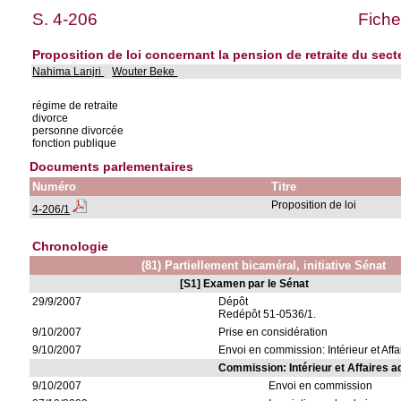
S. 4-206
Fiche
Proposition de loi concernant la pension de retraite du sect
Nahima Lanjri
Wouter Beke
régime de retraite
divorce
personne divorcée
fonction publique
Documents parlementaires
Numéro
Titre
Proposition de loi
4-206/1
Chronologie
(81) Partiellement bicaméral, initiative Sénat
[S1] Examen par le Sénat
29/9/2007
Dépôt
Redépôt 51-0536/1.
9/10/2007
Prise en considération
9/10/2007
Envoi en commission: Intérieur et Affa
Commission: Intérieur et Affaires a
9/10/2007
Envoi en commission