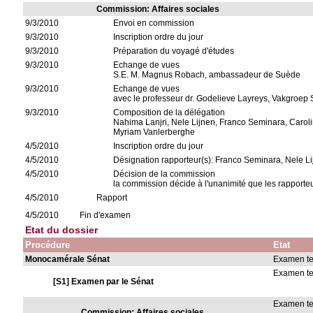
Commission: Affaires sociales
9/3/2010
Envoi en commission
9/3/2010
Inscription ordre du jour
9/3/2010
Préparation du voyagé d'études
9/3/2010
Echange de vues
S.E. M. Magnus Robach, ambassadeur de Suède
9/3/2010
Echange de vues
avec le professeur dr. Godelieve Layreys, Vakgroe
9/3/2010
Composition de la délégation
Nahima Lanjri, Nele Lijnen, Franco Seminara, Carol
Myriam Vanlerberghe
4/5/2010
Inscription ordre du jour
4/5/2010
Désignation rapporteur(s): Franco Seminara, Nele L
4/5/2010
Décision de la commission
la commission décide à l'unanimité que les rapporte
4/5/2010
Rapport
4/5/2010
Fin d'examen
Etat du dossier
Procédure
Etat
Monocamérale Sénat
Examen t
Examen t
[S1] Examen par le Sénat
Examen t
Commission: Affaires sociales