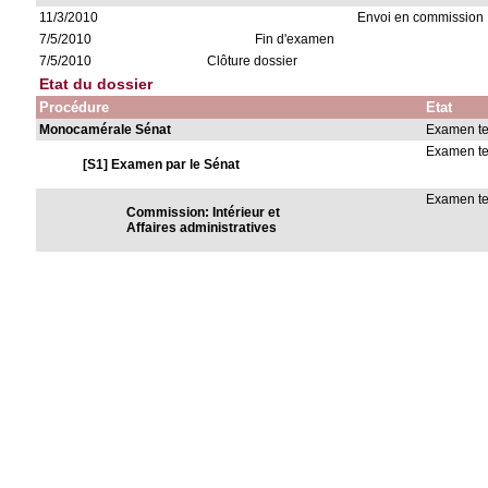
11/3/2010
Envoi en commission
7/5/2010
Fin d'examen
7/5/2010
Clôture dossier
Etat du dossier
Procédure
Etat
Monocamérale Sénat
Examen t
Examen t
[S1] Examen par le Sénat
Examen t
Commission: Intérieur et
Affaires administratives