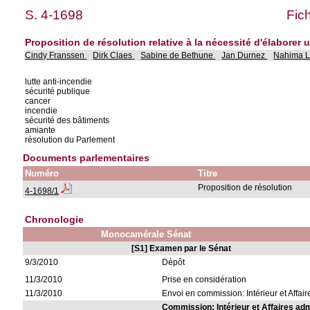
S. 4-1698
Fic
Proposition de résolution relative à la nécessité d'élaborer
Cindy Franssen
Dirk Claes
Sabine de Bethune
Jan Durnez
Nahima L
lutte anti-incendie
sécurité publique
cancer
incendie
sécurité des bâtiments
amiante
résolution du Parlement
Documents parlementaires
Numéro
Titre
Proposition de résolution
4-1698/1
Chronologie
Monocamérale Sénat
[S1] Examen par le Sénat
9/3/2010
Dépôt
11/3/2010
Prise en considération
11/3/2010
Envoi en commission: Intérieur et Affair
Commission: Intérieur et Affaires adm