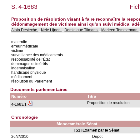
S. 4-1683
Fic
Proposition de résolution visant à faire reconnaître la respo
dédommagement des victimes ainsi qu'un suivi médical adéq
Alain Destexhe
Nele Lijnen
Dominique Tilmans
Marleen Temmerman
maternité
erreur médicale
victime
surveillance des médicaments
responsabilité de l'État
dommages et intérêts
indemnisation
handicapé physique
médicament
résolution du Parlement
Documents parlementaires
Numéro
Titre
Proposition de résolution
4-1683/1
Chronologie
Monocamérale Sénat
[S1] Examen par le Sénat
26/2/2010
Dépôt