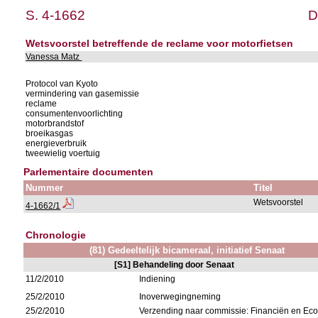
S. 4-1662
D
Wetsvoorstel betreffende de reclame voor motorfietsen
Vanessa Matz
Protocol van Kyoto
vermindering van gasemissie
reclame
consumentenvoorlichting
motorbrandstof
broeikasgas
energieverbruik
tweewielig voertuig
Parlementaire documenten
Nummer
Titel
Wetsvoorstel
4-1662/1
Chronologie
(81) Gedeeltelijk bicameraal, initiatief Senaat
[S1] Behandeling door Senaat
11/2/2010
Indiening
25/2/2010
Inoverwegingneming
25/2/2010
Verzending naar commissie: Financiën en E