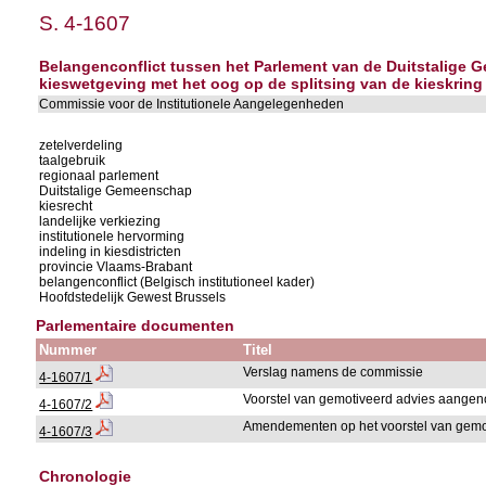
S. 4-1607
Belangenconflict tussen het Parlement van de Duitstalige 
kieswetgeving met het oog op de splitsing van de kieskring 
Commissie voor de Institutionele Aangelegenheden
zetelverdeling
taalgebruik
regionaal parlement
Duitstalige Gemeenschap
kiesrecht
landelijke verkiezing
institutionele hervorming
indeling in kiesdistricten
provincie Vlaams-Brabant
belangenconflict (Belgisch institutioneel kader)
Hoofdstedelijk Gewest Brussels
Parlementaire documenten
Nummer
Titel
Verslag namens de commissie
4-1607/1
Voorstel van gemotiveerd advies aange
4-1607/2
Amendementen op het voorstel van gemo
4-1607/3
Chronologie