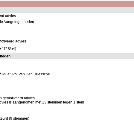
erd advies
nele Aangelegenheden
otiveerd advies
+47/-8/o4)
nheden
s Siquet, Pol Van Den Driessche
n gemotiveerd advies
advies is aangenomen met 13 stemmen tegen 1 stem
ekeurd (9 stemmen)