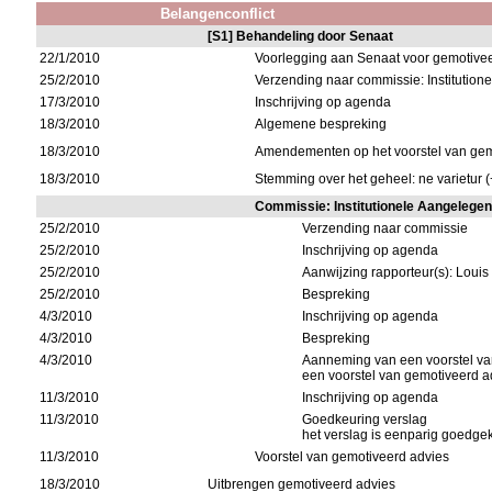
Belangenconflict
[S1] Behandeling door Senaat
22/1/2010
Voorlegging aan Senaat voor gemotive
25/2/2010
Verzending naar commissie: Institutio
17/3/2010
Inschrijving op agenda
18/3/2010
Algemene bespreking
18/3/2010
Amendementen op het voorstel van gem
18/3/2010
Stemming over het geheel: ne varietur (
Commissie: Institutionele Aangelege
25/2/2010
Verzending naar commissie
25/2/2010
Inschrijving op agenda
25/2/2010
Aanwijzing rapporteur(s): Loui
25/2/2010
Bespreking
4/3/2010
Inschrijving op agenda
4/3/2010
Bespreking
4/3/2010
Aanneming van een voorstel va
een voorstel van gemotiveerd 
11/3/2010
Inschrijving op agenda
11/3/2010
Goedkeuring verslag
het verslag is eenparig goedg
11/3/2010
Voorstel van gemotiveerd advies
18/3/2010
Uitbrengen gemotiveerd advies