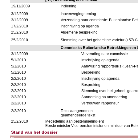
[S1] Behandeling door Senaat
19/11/2009
Indiening
3/12/2009
Inoverwegingneming
3/12/2009
Verzending naar commissie: Buitenlandse Be
17/2/2010
Inschrijving op agenda
25/2/2010
Algemene bespreking
25/2/2010
Stemming over het geheel: ne varietur (+57/-0
Commissie: Buitenlandse Betrekkingen en 
3/12/2009
Verzending naar commissie
5/1/2010
Inschrijving op agenda
5/1/2010
Aanwijzing rapporteur(s): Jean-P
5/1/2010
Bespreking
2/2/2010
Inschrijving op agenda
2/2/2010
Bespreking
2/2/2010
Stemming over het geheel: geame
2/2/2010
Aanneming na amendering
2/2/2010
Vertrouwen rapporteur
2/2/2010
Tekst aangenomen
geamendeerde tekst
25/2/2010
Mededeling aan bestemmeling(en)
Eerste minister Vice-eersteminister en minister van B
Stand van het dossier