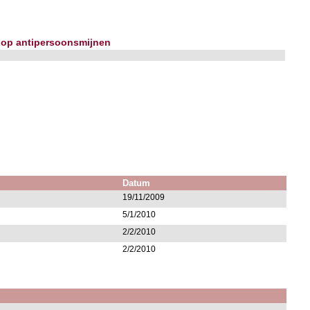
d op antipersoonsmijnen
Datum
19/11/2009
5/1/2010
2/2/2010
2/2/2010