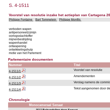
S. 4-1511
Voorstel van resolutie inzake het actieplan van Cartagena 
Philippe Fontaine
Bart Tommelein
Philippe Monfils
verboden wapen
antipersoneel(s)mijn
oorlogsslachtoffer
mijnenbestrijding
wapenhandel
ontwapening
ontwikkelingshulp
motie van het Parlement
Parlementaire documenten
Nummer
Titel
Voorstel van resolutie
4-1511/1
Amendementen
4-1511/2
Verslag namens de commis
4-1511/3
Tekst aangenomen door d
4-1511/4
Chronologie
Monocameraal Senaat