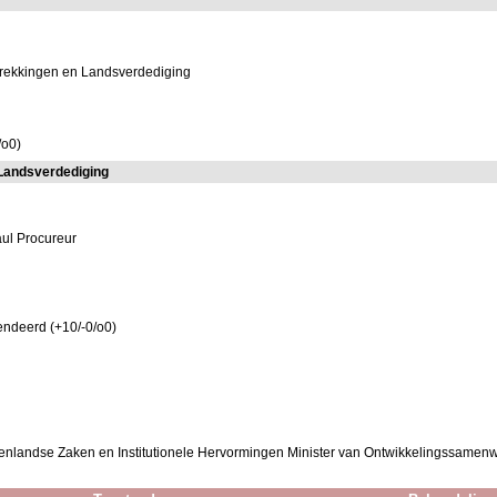
trekkingen en Landsverdediging
/o0)
Landsverdediging
aul Procureur
ndeerd (+10/-0/o0)
uitenlandse Zaken en Institutionele Hervormingen Minister van Ontwikkelingssamen