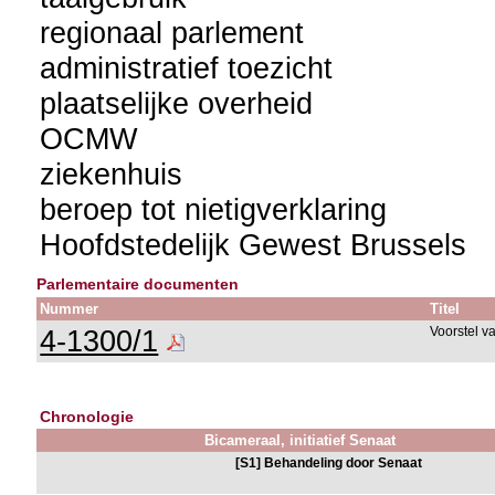
regionaal parlement
administratief toezicht
plaatselijke overheid
OCMW
ziekenhuis
beroep tot nietigverklaring
Hoofdstedelijk Gewest Brussels
Parlementaire documenten
Nummer
Titel
4-1300/1
Voorstel v
Chronologie
Bicameraal, initiatief Senaat
[S1] Behandeling door Senaat