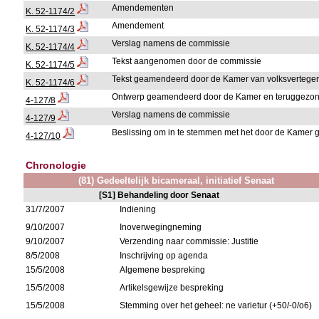
Amendementen
K. 52-1174/2
Amendement
K. 52-1174/3
Verslag namens de commissie
K. 52-1174/4
Tekst aangenomen door de commissie
K. 52-1174/5
Tekst geamendeerd door de Kamer van volksvertege
K. 52-1174/6
Ontwerp geamendeerd door de Kamer en teruggezon
4-127/8
Verslag namens de commissie
4-127/9
Beslissing om in te stemmen met het door de Kame
4-127/10
Chronologie
(81) Gedeeltelijk bicameraal, initiatief Senaat
[S1] Behandeling door Senaat
31/7/2007
Indiening
9/10/2007
Inoverwegingneming
9/10/2007
Verzending naar commissie: Justitie
8/5/2008
Inschrijving op agenda
15/5/2008
Algemene bespreking
15/5/2008
Artikelsgewijze bespreking
15/5/2008
Stemming over het geheel: ne varietur (+50/-0/o6)