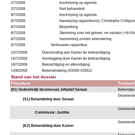
2/7/2008
Inschrijving op agenda
2/7/2008
Niet behandeld
8/7/2008
Inschrijving op agenda
8/7/2008
Aanwijzing rapporteur(s): Christophe Colligno
8/7/2008
Bespreking
8/7/2008
Stemming over het geheel: ne varietur (+9/-0/
8/7/2008
Aanneming zonder amendering
8/7/2008
Vertrouwen rapporteur
10/7/2008
Overzending aan Kamer ter bekrachtiging
16/7/2008
Voorlegging door Kamer ter bekrachtiging
18/7/2008
Bekrachtiging en afkondiging
14/8/2008
Bekendmaking (43560-43562)
Stand van het dossier
Procedure
Toestand
(81) Gedeeltelijk bicameraal, initiatief Senaat
Bekendge
Geamend
[S1] Behandeling door Senaat
Geamend
Commissie: Justitie
Geamend
[K2] Behandeling door Kamer