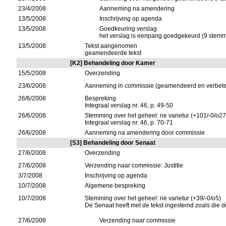
23/4/2008
Aanneming na amendering
13/5/2008
Inschrijving op agenda
13/5/2008
Goedkeuring verslag
het verslag is eenparig goedgekeurd (9 stem
13/5/2008
Tekst aangenomen
geamendeerde tekst
[K2] Behandeling door Kamer
15/5/2008
Overzending
23/6/2008
Aanneming in commissie (geamendeerd en verbeter
26/6/2008
Bespreking
Integraal verslag nr. 46, p. 49-50
26/6/2008
Stemming over het geheel: ne varietur (+101/-0/o27
Integraal verslag nr. 46, p. 70-71
26/6/2008
Aanneming na amendering door commissie
[S3] Behandeling door Senaat
27/6/2008
Overzending
27/6/2008
Verzending naar commissie: Justitie
3/7/2008
Inschrijving op agenda
10/7/2008
Algemene bespreking
10/7/2008
Stemming over het geheel: ne varietur (+39/-0/o5)
De Senaat heeft met de tekst ingestemd zoals die
27/6/2008
Verzending naar commissie