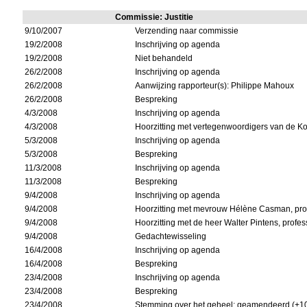
Commissie: Justitie
9/10/2007
Verzending naar commissie
19/2/2008
Inschrijving op agenda
19/2/2008
Niet behandeld
26/2/2008
Inschrijving op agenda
26/2/2008
Aanwijzing rapporteur(s): Philippe Mahoux
26/2/2008
Bespreking
4/3/2008
Inschrijving op agenda
4/3/2008
Hoorzitting met vertegenwoordigers van de Kon
5/3/2008
Inschrijving op agenda
5/3/2008
Bespreking
11/3/2008
Inschrijving op agenda
11/3/2008
Bespreking
9/4/2008
Inschrijving op agenda
9/4/2008
Hoorzitting met mevrouw Hélène Casman, pr
9/4/2008
Hoorzitting met de heer Walter Pintens, profe
9/4/2008
Gedachtewisseling
16/4/2008
Inschrijving op agenda
16/4/2008
Bespreking
23/4/2008
Inschrijving op agenda
23/4/2008
Bespreking
23/4/2008
Stemming over het geheel: geamendeerd (+10