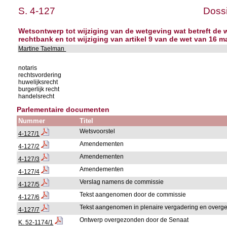
S. 4-127
Dossi
Wetsontwerp tot wijziging van de wetgeving wat betreft de
rechtbank en tot wijziging van artikel 9 van de wet van 16 m
Martine Taelman
notaris
rechtsvordering
huwelijksrecht
burgerlijk recht
handelsrecht
Parlementaire documenten
Nummer
Titel
Wetsvoorstel
4-127/1
Amendementen
4-127/2
Amendementen
4-127/3
Amendementen
4-127/4
Verslag namens de commissie
4-127/5
Tekst aangenomen door de commissie
4-127/6
Tekst aangenomen in plenaire vergadering en over
4-127/7
Ontwerp overgezonden door de Senaat
K. 52-1174/1