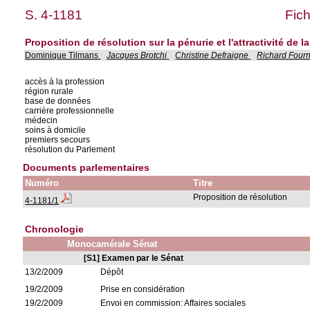
S. 4-1181
Fich
Proposition de résolution sur la pénurie et l'attractivité de 
Dominique Tilmans
Jacques Brotchi
Christine Defraigne
Richard Four
accès à la profession
région rurale
base de données
carrière professionnelle
médecin
soins à domicile
premiers secours
résolution du Parlement
Documents parlementaires
Numéro
Titre
Proposition de résolution
4-1181/1
Chronologie
Monocamérale Sénat
[S1] Examen par le Sénat
13/2/2009
Dépôt
19/2/2009
Prise en considération
19/2/2009
Envoi en commission: Affaires sociales