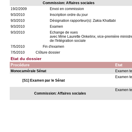
Commission: Affaires sociales
19/2/2009
Envoi en commission
9/3/2010
Inscription ordre du jour
9/3/2010
Désignation rapporteur(s): Zakia Khattabi
9/3/2010
Examen
9/3/2010
Echange de vues
avec Mme Laurette Onkelinx, vice-première ministre 
de l'Intégration sociale
7/5/2010
Fin d'examen
7/5/2010
Clôture dossier
Etat du dossier
Procédure
Etat
Monocamérale Sénat
Examen t
Examen t
[S1] Examen par le Sénat
Examen t
Commission: Affaires sociales