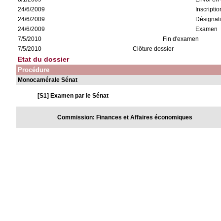
24/6/2009
Inscriptio
24/6/2009
Désignati
24/6/2009
Examen
7/5/2010
Fin d'examen
7/5/2010
Clôture dossier
Etat du dossier
Procédure
Monocamérale Sénat
[S1] Examen par le Sénat
Commission: Finances et Affaires économiques