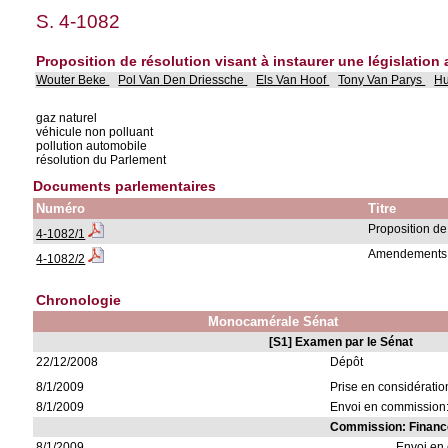
S. 4-1082
Proposition de résolution visant à instaurer une législation
Wouter Beke
Pol Van Den Driessche
Els Van Hoof
Tony Van Parys
H
gaz naturel
véhicule non polluant
pollution automobile
résolution du Parlement
Documents parlementaires
Numéro
Titre
Proposition de
4-1082/1
Amendements
4-1082/2
Chronologie
Monocamérale Sénat
[S1] Examen par le Sénat
22/12/2008
Dépôt
8/1/2009
Prise en considératio
8/1/2009
Envoi en commission:
Commission: Financ
8/1/2009
Envoi en