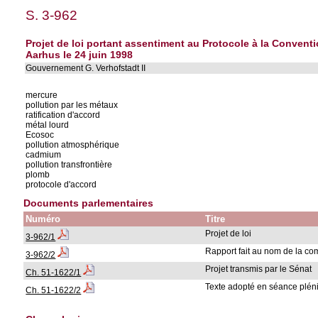
S. 3-962
Projet de loi portant assentiment au Protocole à la Conventi
Aarhus le 24 juin 1998
Gouvernement G. Verhofstadt II
mercure
pollution par les métaux
ratification d'accord
métal lourd
Ecosoc
pollution atmosphérique
cadmium
pollution transfrontière
plomb
protocole d'accord
Documents parlementaires
Numéro
Titre
Projet de loi
3-962/1
Rapport fait au nom de la c
3-962/2
Projet transmis par le Sénat
Ch. 51-1622/1
Texte adopté en séance pléni
Ch. 51-1622/2