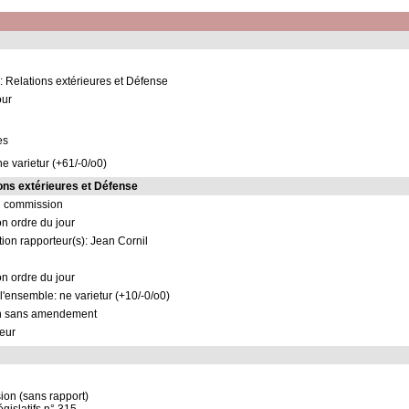
 Relations extérieures et Défense
our
es
ne varietur (+61/-0/o0)
ns extérieures et Défense
n commission
on ordre du jour
ion rapporteur(s): Jean Cornil
on ordre du jour
 l'ensemble: ne varietur (+10/-0/o0)
n sans amendement
eur
on (sans rapport)