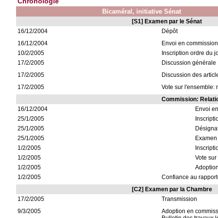
Chronologie
Bicaméral, initiative Sénat
[S1] Examen par le Sénat
16/12/2004
Dépôt
16/12/2004
Envoi en commission:
10/2/2005
Inscription ordre du j
17/2/2005
Discussion générale
17/2/2005
Discussion des articl
17/2/2005
Vote sur l'ensemble: 
Commission: Relatio
16/12/2004
Envoi e
25/1/2005
Inscripti
25/1/2005
Désignat
25/1/2005
Examen
1/2/2005
Inscripti
1/2/2005
Vote sur
1/2/2005
Adoptio
1/2/2005
Confiance au rapport
[C2] Examen par la Chambre
17/2/2005
Transmission
9/3/2005
Adoption en commissi