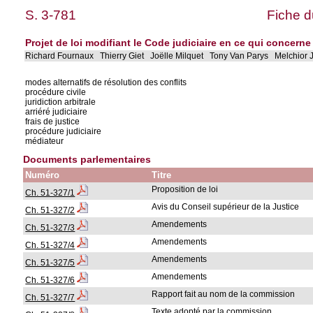
S. 3-781
Fiche d
Projet de loi modifiant le Code judiciaire en ce qui concerne
Richard Fournaux Thierry Giet Joëlle Milquet Tony Van Parys Melchior J
modes alternatifs de résolution des conflits
procédure civile
juridiction arbitrale
arriéré judiciaire
frais de justice
procédure judiciaire
médiateur
Documents parlementaires
Numéro
Titre
Proposition de loi
Ch. 51-327/1
Avis du Conseil supérieur de la Justice
Ch. 51-327/2
Amendements
Ch. 51-327/3
Amendements
Ch. 51-327/4
Amendements
Ch. 51-327/5
Amendements
Ch. 51-327/6
Rapport fait au nom de la commission
Ch. 51-327/7
Texte adopté par la commission