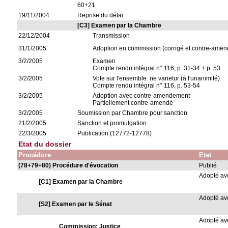
60+21
19/11/2004
Reprise du délai
[C3] Examen par la Chambre
22/12/2004
Transmission
31/1/2005
Adoption en commission (corrigé et contre-amen
3/2/2005
Examen
Compte rendu intégral n° 116, p. 31-34 + p. 53
3/2/2005
Vote sur l'ensemble: ne varietur (à l'unanimité)
Compte rendu intégral n° 116, p. 53-54
3/2/2005
Adoption avec contre-amendement
Partiellement contre-amendé
3/2/2005
Soumission par Chambre pour sanction
21/2/2005
Sanction et promulgation
22/3/2005
Publication (12772-12778)
Etat du dossier
Procédure
Etat
(78+79+80) Procédure d'évocation
Publié
Adopté a
[C1] Examen par la Chambre
Adopté a
[S2] Examen par le Sénat
Adopté a
Commission: Justice