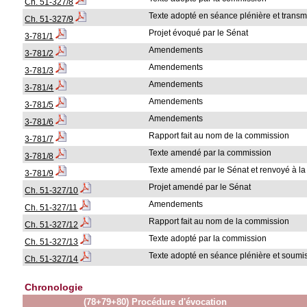
Ch. 51-327/8
Texte adopté en séance plénière et transm
Ch. 51-327/9
Projet évoqué par le Sénat
3-781/1
Amendements
3-781/2
Amendements
3-781/3
Amendements
3-781/4
Amendements
3-781/5
Amendements
3-781/6
Rapport fait au nom de la commission
3-781/7
Texte amendé par la commission
3-781/8
Texte amendé par le Sénat et renvoyé à 
3-781/9
Projet amendé par le Sénat
Ch. 51-327/10
Amendements
Ch. 51-327/11
Rapport fait au nom de la commission
Ch. 51-327/12
Texte adopté par la commission
Ch. 51-327/13
Texte adopté en séance plénière et soumis
Ch. 51-327/14
Chronologie
(78+79+80) Procédure d'évocation