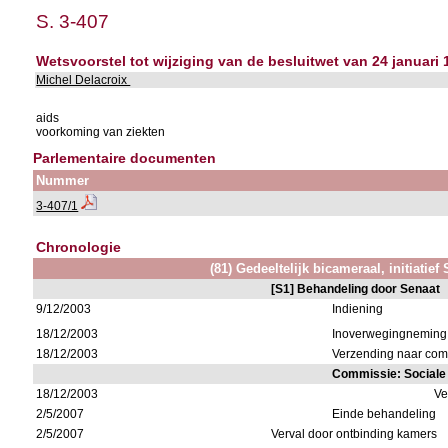
S. 3-407
Wetsvoorstel tot wijziging van de besluitwet van 24 januari
Michel Delacroix
aids
voorkoming van ziekten
Parlementaire documenten
Nummer
3-407/1
Chronologie
(81) Gedeeltelijk bicameraal, initiatief
[S1] Behandeling door Senaat
9/12/2003
Indiening
18/12/2003
Inoverwegingneming
18/12/2003
Verzending naar com
Commissie: Social
18/12/2003
Ve
2/5/2007
Einde behandeling
2/5/2007
Verval door ontbinding kamers