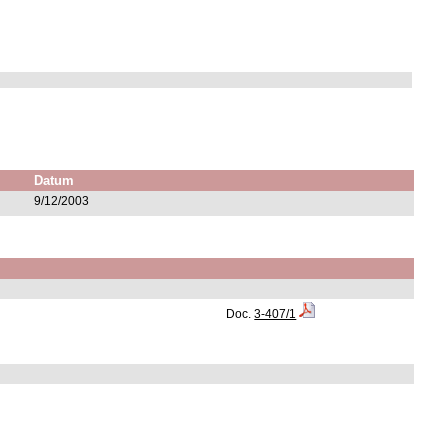
Datum
9/12/2003
Doc.
3-407/1