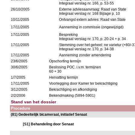
Integraal verslag nr. 166, p. 53-55
26/10/2005
Externe adviesaanvraag: Raad van State
Integraal verslag nr. 168 Bijlage p. 10
10/11/2005
Ontvangst extern advies: Raad van State
17/11/2005
Aanneming in commissie (ongewijzigd)
17/11/2005
Bespreking
Integraal verslag nr. 170, p. 20-24 + p. 34
17/11/2005
Stemming over het geheel: ne varietur (+80/-3
Integraal verslag nr. 170, p. 34-38
17/11/2005
Aanneming zonder amendering
23/6/2005
Opschorting termijn
30/6/2005
Beslissing POC. i.v.m. termijnen
60 + 30
1/7/2005
Hervatting termijn
17/11/2005
Voorlegging door Kamer ter bekrachtiging
3/12/2005
Bekrachtiging en afkondiging
2/2/2006
Bekendmaking (5894-5901)
Stand van het dossier
Procedure
(81) Gedeeltelijk bicameraal, initiatief Senaat
[S1] Behandeling door Senaat