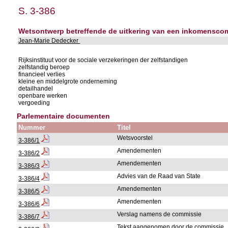
S. 3-386
Wetsontwerp betreffende de uitkering van een inkomenscomp
Jean-Marie Dedecker
Rijksinstituut voor de sociale verzekeringen der zelfstandigen
zelfstandig beroep
financieel verlies
kleine en middelgrote onderneming
detailhandel
openbare werken
vergoeding
Parlementaire documenten
Nummer
Titel
Wetsvoorstel
3-386/1
Amendementen
3-386/2
Amendementen
3-386/3
Advies van de Raad van State
3-386/4
Amendementen
3-386/5
Amendementen
3-386/6
Verslag namens de commissie
3-386/7
Tekst aangenomen door de commissie