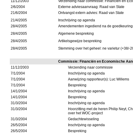
11/12/2003
Verzending naar commissie: Financiën en E
2/6/2004
Externe adviesaanvraag: Raad van State
21/6/2004
Ontvangst extern advies: Raad van State
21/4/2005
Inschrijving op agenda
28/4/2005
Amendementen ingediend na de goedkeuring 
28/4/2005
Algemene bespreking
28/4/2005
Artikelsgewijze bespreking
28/4/2005
Stemming over het geheel: ne varietur (+38/-2
Commissie: Financiën en Economische Aa
11/12/2003
Verzending naar commissie
7/1/2004
Inschrijving op agenda
7/1/2004
Aanwijzing rapporteur(s): Luc Willems
7/1/2004
Bespreking
14/1/2004
Inschrijving op agenda
14/1/2004
Bespreking
31/3/2004
Inschrijving op agenda
31/3/2004
Hoorzitting met de heren Philip Neyt, Chi
over het WOC-project
31/3/2004
Gedachtewisseling
26/5/2004
Inschrijving op agenda
26/5/2004
Bespreking