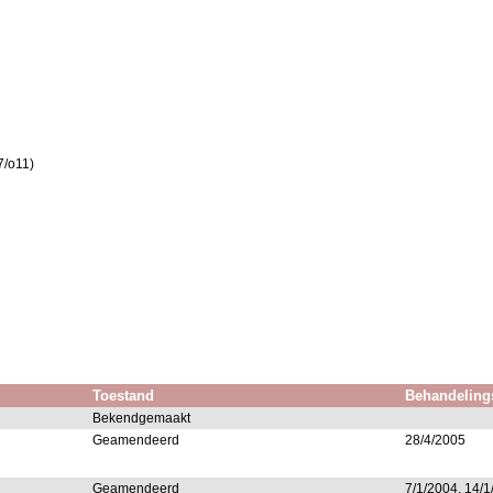
7/o11)
Toestand
Behandeling
Bekendgemaakt
Geamendeerd
28/4/2005
Geamendeerd
7/1/2004, 14/1