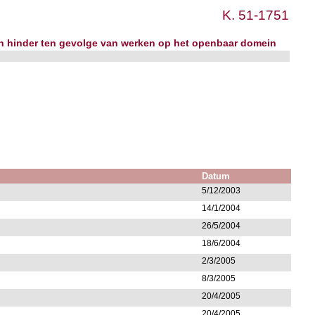
K. 51-1751
an hinder ten gevolge van werken op het openbaar domein
Datum
5/12/2003
14/1/2004
26/5/2004
18/6/2004
2/3/2005
8/3/2005
20/4/2005
20/4/2005