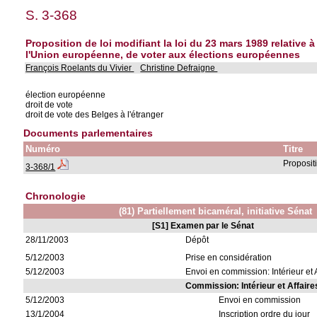
S. 3-368
Proposition de loi modifiant la loi du 23 mars 1989 relative
l'Union européenne, de voter aux élections européennes
François Roelants du Vivier
Christine Defraigne
élection européenne
droit de vote
droit de vote des Belges à l'étranger
Documents parlementaires
Numéro
Titre
Propositi
3-368/1
Chronologie
(81) Partiellement bicaméral, initiative Sénat
[S1] Examen par le Sénat
28/11/2003
Dépôt
5/12/2003
Prise en considération
5/12/2003
Envoi en commission: Intérieur et 
Commission: Intérieur et Affaire
5/12/2003
Envoi en commission
13/1/2004
Inscription ordre du jour