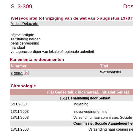
S. 3-309
Dos
Wetsvoorstel tot wijziging van de wet van 5 augustus 197
Michel Delacroix
afgevaardigde
zelfstandig beroep
pensioenregeling
mandaat
vertegenwoordiger van lokale of regionale autoriteit
Parlementaire documenten
Nummer
Titel
Wetsvoorstel
3-309/1
Chronologie
(81) Gedeeltelijk bicameraal, initiatief Senaat
[S1] Behandeling door Senaat
6/11/2003
Indiening
13/11/2003
Inoverwegingneming
13/11/2003
Verzending naar commissie: Social
Commissie: Sociale Aangelegenhe
13/11/2003
Verzending naar commissi