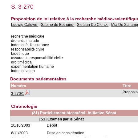
S. 3-270
Proposition de loi relative à la recherche médico-scientifiq
Ludwig Caluwé
Sabine de Bethune
Stefaan De Clerck
Mia De Schamp
recherche médicale
droits du malade
indemnité d'assurance
responsabilité civile
bioéthique
assurance responsabilité civile
droit médical
expérimentation humaine
indemnisation
Documents parlementaires
Numéro
Titre
Propositi
3-270/1
Chronologie
(81) Partiellement bicaméral, initiative Sénat
[S1] Examen par le Sénat
20/10/2003
Dépôt
6/11/2003
Prise en considération