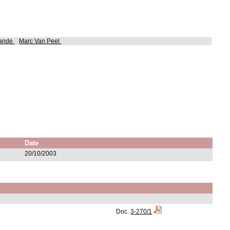
rande
Marc Van Peel
Date
20/10/2003
Doc.
3-270/1