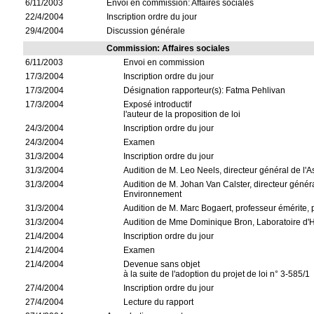
6/11/2003
Envoi en commission: Affaires sociales
22/4/2004
Inscription ordre du jour
29/4/2004
Discussion générale
Commission: Affaires sociales
6/11/2003
Envoi en commission
17/3/2004
Inscription ordre du jour
17/3/2004
Désignation rapporteur(s): Fatma Pehlivan
17/3/2004
Exposé introductif
l'auteur de la proposition de loi
24/3/2004
Inscription ordre du jour
24/3/2004
Examen
31/3/2004
Inscription ordre du jour
31/3/2004
Audition de M. Leo Neels, directeur général de l'
31/3/2004
Audition de M. Johan Van Calster, directeur génér
Environnement
31/3/2004
Audition de M. Marc Bogaert, professeur émérite, 
31/3/2004
Audition de Mme Dominique Bron, Laboratoire d'Hé
21/4/2004
Inscription ordre du jour
21/4/2004
Examen
21/4/2004
Devenue sans objet
à la suite de l'adoption du projet de loi n° 3-585/1
27/4/2004
Inscription ordre du jour
27/4/2004
Lecture du rapport