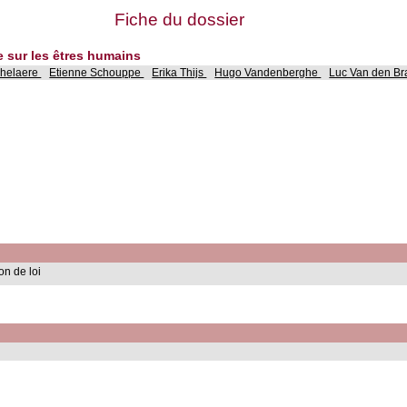
Fiche du dossier
ue sur les êtres humains
helaere
Etienne Schouppe
Erika Thijs
Hugo Vandenberghe
Luc Van den B
on de loi