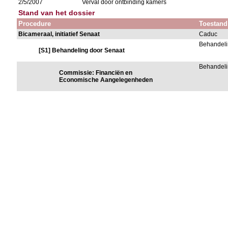
2/5/2007
Verval door ontbinding kamers
Stand van het dossier
Procedure
Toestand
Bicameraal, initiatief Senaat
Caduc
Behandeli
[S1] Behandeling door Senaat
Behandeli
Commissie: Financiën en
Economische Aangelegenheden