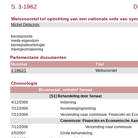
S. 3-1962
D
Wetsvoorstel tot oprichting van een nationale orde van synd
Michel Delacroix
beroepsorde
mede-eigendom
beroepsdeontologie
meergezinswoning
Parlementaire documenten
Nummer
Titel
3-1962/1
Wetsvoorstel
Chronologie
Bicameraal, initiatief Senaat
[S1] Behandeling door Senaat
4/12/2006
Indiening
7/12/2006
Inoverwegingneming
7/12/2006
Verzending naar commissie: Financiën en E
Commissie: Financiën en Economische Aa
7/12/2006
Verzending naar commissie
2/5/2007
Einde behandeling