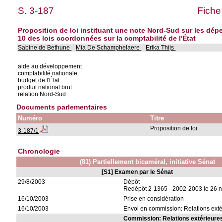
S. 3-187
Fiche
Proposition de loi instituant une note Nord-Sud sur les dép
10 des lois coordonnées sur la comptabilité de l'État
Sabine de Bethune
Mia De Schamphelaere
Erika Thijs
aide au développement
comptabilité nationale
budget de l'État
produit national brut
relation Nord-Sud
Documents parlementaires
Numéro
Titre
Proposition de loi
3-187/1
Chronologie
(81) Partiellement bicaméral, initiative Sénat
[S1] Examen par le Sénat
29/8/2003
Dépôt
Redépôt 2-1365 - 2002-2003 le 26 
16/10/2003
Prise en considération
16/10/2003
Envoi en commission: Relations exté
Commission: Relations extérieure