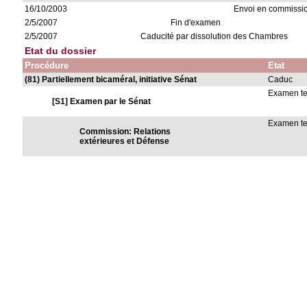
16/10/2003
Envoi en commissi
2/5/2007
Fin d'examen
2/5/2007
Caducité par dissolution des Chambres
Etat du dossier
Procédure
Etat
(81) Partiellement bicaméral, initiative Sénat
Caduc
Examen t
[S1] Examen par le Sénat
Examen t
Commission: Relations
extérieures et Défense