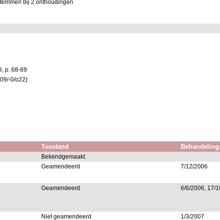
stemmen bij 2 onthoudingen
8, p. 68-69
109/-0/o22)
Toestand
Behandeling
Bekendgemaakt
Geamendeerd
7/12/2006
Geamendeerd
6/6/2006, 17/1
Niet geamendeerd
1/3/2007