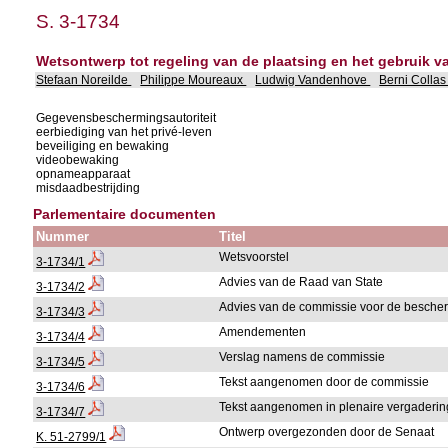
S. 3-1734
Wetsontwerp tot regeling van de plaatsing en het gebruik 
Stefaan Noreilde
Philippe Moureaux
Ludwig Vandenhove
Berni Colla
Gegevensbeschermingsautoriteit
eerbiediging van het privé-leven
beveiliging en bewaking
videobewaking
opnameapparaat
misdaadbestrijding
Parlementaire documenten
Nummer
Titel
Wetsvoorstel
3-1734/1
Advies van de Raad van State
3-1734/2
Advies van de commissie voor de bescher
3-1734/3
Amendementen
3-1734/4
Verslag namens de commissie
3-1734/5
Tekst aangenomen door de commissie
3-1734/6
Tekst aangenomen in plenaire vergaderi
3-1734/7
Ontwerp overgezonden door de Senaat
K. 51-2799/1