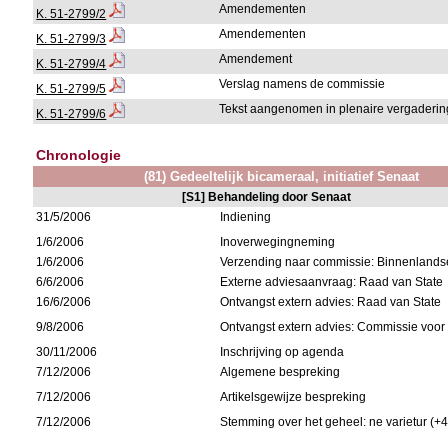
Amendementen
K. 51-2799/2
Amendementen
K. 51-2799/3
Amendement
K. 51-2799/4
Verslag namens de commissie
K. 51-2799/5
Tekst aangenomen in plenaire vergaderin
K. 51-2799/6
Chronologie
(81) Gedeeltelijk bicameraal, initiatief Senaat
[S1] Behandeling door Senaat
31/5/2006
Indiening
1/6/2006
Inoverwegingneming
1/6/2006
Verzending naar commissie: Binnenlands
6/6/2006
Externe adviesaanvraag: Raad van State
16/6/2006
Ontvangst extern advies: Raad van State
9/8/2006
Ontvangst extern advies: Commissie voor
30/11/2006
Inschrijving op agenda
7/12/2006
Algemene bespreking
7/12/2006
Artikelsgewijze bespreking
7/12/2006
Stemming over het geheel: ne varietur (+4