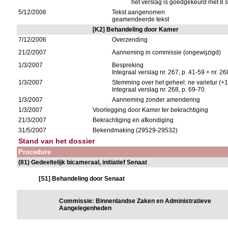
het verslag is goedgekeurd met 8 
5/12/2006
Tekst aangenomen
geamendeerde tekst
[K2] Behandeling door Kamer
7/12/2006
Overzending
21/2/2007
Aanneming in commissie (ongewijzigd)
1/3/2007
Bespreking
Integraal verslag nr. 267, p. 41-59 + nr. 26
1/3/2007
Stemming over het geheel: ne varietur (+
Integraal verslag nr. 268, p. 69-70
1/3/2007
Aanneming zonder amendering
1/3/2007
Voorlegging door Kamer ter bekrachtiging
21/3/2007
Bekrachtiging en afkondiging
31/5/2007
Bekendmaking (29529-29532)
Stand van het dossier
Procedure
(81) Gedeeltelijk bicameraal, initiatief Senaat
[S1] Behandeling door Senaat
Commissie: Binnenlandse Zaken en Administratieve
Aangelegenheden