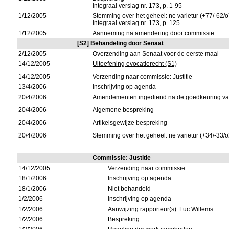
Integraal verslag nr. 173, p. 1-95
1/12/2005
Stemming over het geheel: ne varietur (+77/-62/o
Integraal verslag nr. 173, p. 125
1/12/2005
Aanneming na amendering door commissie
[S2] Behandeling door Senaat
2/12/2005
Overzending aan Senaat voor de eerste maal
14/12/2005
Uitoefening evocatierecht (S1)
14/12/2005
Verzending naar commissie: Justitie
13/4/2006
Inschrijving op agenda
20/4/2006
Amendementen ingediend na de goedkeuring van
20/4/2006
Algemene bespreking
20/4/2006
Artikelsgewijze bespreking
20/4/2006
Stemming over het geheel: ne varietur (+34/-33/o
Commissie: Justitie
14/12/2005
Verzending naar commissie
18/1/2006
Inschrijving op agenda
18/1/2006
Niet behandeld
1/2/2006
Inschrijving op agenda
1/2/2006
Aanwijzing rapporteur(s): Luc Willems
1/2/2006
Bespreking