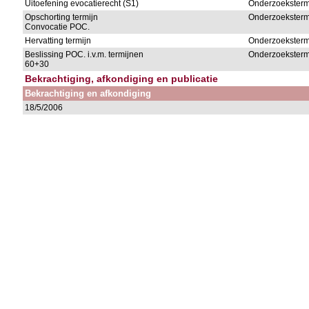
Uitoefening evocatierecht (S1)
Onderzoeksterm
Opschorting termijn
Onderzoeksterm
Convocatie POC.
Hervatting termijn
Onderzoeksterm
Beslissing POC. i.v.m. termijnen
Onderzoeksterm
60+30
Bekrachtiging, afkondiging en publicatie
Bekrachtiging en afkondiging
18/5/2006