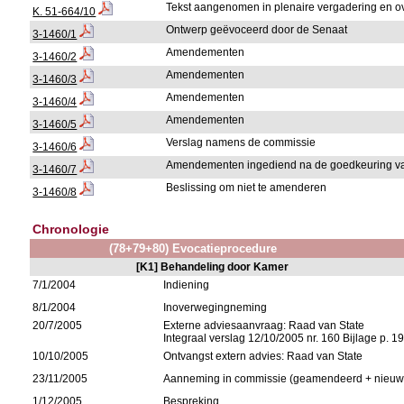
Tekst aangenomen in plenaire vergadering en 
K. 51-664/10
Ontwerp geëvoceerd door de Senaat
3-1460/1
Amendementen
3-1460/2
Amendementen
3-1460/3
Amendementen
3-1460/4
Amendementen
3-1460/5
Verslag namens de commissie
3-1460/6
Amendementen ingediend na de goedkeuring va
3-1460/7
Beslissing om niet te amenderen
3-1460/8
Chronologie
(78+79+80) Evocatieprocedure
[K1] Behandeling door Kamer
7/1/2004
Indiening
8/1/2004
Inoverwegingneming
20/7/2005
Externe adviesaanvraag: Raad van State
Integraal verslag 12/10/2005 nr. 160 Bijlage p. 1
10/10/2005
Ontvangst extern advies: Raad van State
23/11/2005
Aanneming in commissie (geamendeerd + nieuw o
1/12/2005
Bespreking