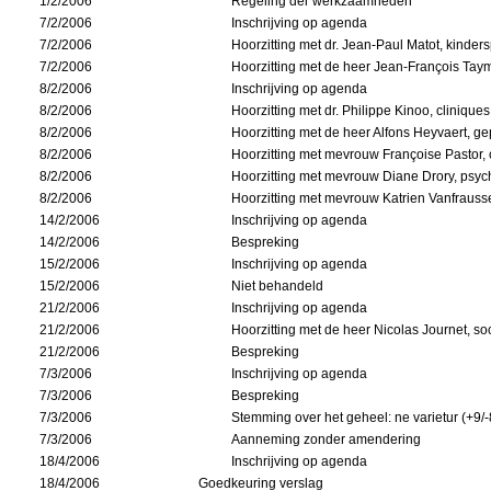
1/2/2006
Regeling der werkzaamheden
7/2/2006
Inschrijving op agenda
7/2/2006
Hoorzitting met dr. Jean-Paul Matot, kinder
7/2/2006
Hoorzitting met de heer Jean-François Taym
8/2/2006
Inschrijving op agenda
8/2/2006
Hoorzitting met dr. Philippe Kinoo, cliniques
8/2/2006
Hoorzitting met de heer Alfons Heyvaert, g
8/2/2006
Hoorzitting met mevrouw Françoise Pastor, c
8/2/2006
Hoorzitting met mevrouw Diane Drory, psy
8/2/2006
Hoorzitting met mevrouw Katrien Vanfraus
14/2/2006
Inschrijving op agenda
14/2/2006
Bespreking
15/2/2006
Inschrijving op agenda
15/2/2006
Niet behandeld
21/2/2006
Inschrijving op agenda
21/2/2006
Hoorzitting met de heer Nicolas Journet, so
21/2/2006
Bespreking
7/3/2006
Inschrijving op agenda
7/3/2006
Bespreking
7/3/2006
Stemming over het geheel: ne varietur (+9/-
7/3/2006
Aanneming zonder amendering
18/4/2006
Inschrijving op agenda
18/4/2006
Goedkeuring verslag