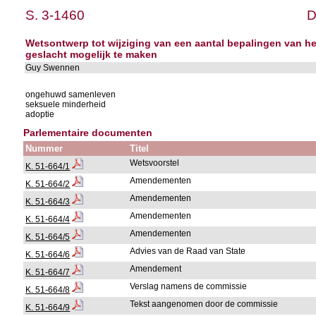
S. 3-1460
D
Wetsontwerp tot wijziging van een aantal bepalingen van he
geslacht mogelijk te maken
Guy Swennen
ongehuwd samenleven
seksuele minderheid
adoptie
Parlementaire documenten
Nummer
Titel
Wetsvoorstel
K. 51-664/1
Amendementen
K. 51-664/2
Amendementen
K. 51-664/3
Amendementen
K. 51-664/4
Amendementen
K. 51-664/5
Advies van de Raad van State
K. 51-664/6
Amendement
K. 51-664/7
Verslag namens de commissie
K. 51-664/8
Tekst aangenomen door de commissie
K. 51-664/9