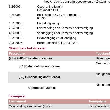
het verslag is eenparig goedgekeurd (10 stemme
3/2/2006
Opschorting termijn
Convocatie POC.
9/2/2006
Beslissing POC. i.v.m. termijnen
60+30
10/2/2006
Hervatting termijn
20/4/2006
Overzending aan Kamer ter bekrachtiging
4/5/2006
Voorlegging door Kamer ter bekrachtiging
18/5/2006
Bekrachtiging en afkondiging
20/6/2006
Bekendmaking (31128-31129)
Stand van het dossier
Procedure
Toestand
(78+79+80) Evocatieprocedure
Bekendge
Geamend
[K1] Behandeling door Kamer
Niet gea
[S2] Behandeling door Senaat
Niet gea
Commissie: Justitie
Termijnen
Evenement
Termijntype
Overzending aan Senaat (Evoc)
Evocatietermijn