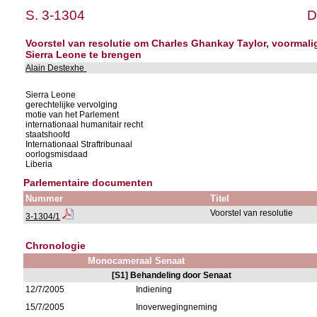
S. 3-1304
D
Voorstel van resolutie om Charles Ghankay Taylor, voormali
Sierra Leone te brengen
Alain Destexhe
Sierra Leone
gerechtelijke vervolging
motie van het Parlement
internationaal humanitair recht
staatshoofd
Internationaal Straftribunaal
oorlogsmisdaad
Liberia
Parlementaire documenten
Nummer
Titel
Voorstel van resolutie
3-1304/1
Chronologie
Monocameraal Senaat
[S1] Behandeling door Senaat
12/7/2005
Indiening
15/7/2005
Inoverwegingneming