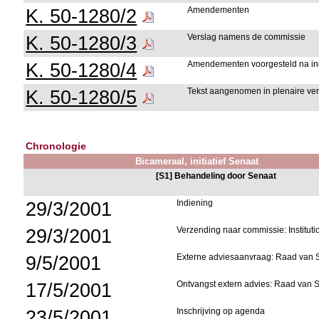
K. 50-1280/2
Amendementen
K. 50-1280/3
Verslag namens de commissie
K. 50-1280/4
Amendementen voorgesteld na ind
K. 50-1280/5
Tekst aangenomen in plenaire ver
Chronologie
Bicameraal, initiatief Senaat
[S1] Behandeling door Senaat
29/3/2001
Indiening
29/3/2001
Verzending naar commissie: Institu
9/5/2001
Externe adviesaanvraag: Raad van S
17/5/2001
Ontvangst extern advies: Raad van S
23/5/2001
Inschrijving op agenda