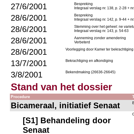
27/6/2001
Bespreking
Integraal verslag nr. 138, p. 2-28 + nr
28/6/2001
Bespreking
Integraal verslag nr. 142, p. 9-44 + nr
28/6/2001
Stemming over het geheel: ne variet
Integraal verslag nr. 143, p. 54-63
28/6/2001
Aanneming zonder amendering
Verbeterd
28/6/2001
Voorlegging door Kamer ter bekrachtiging
13/7/2001
Bekrachtiging en afkondiging
3/8/2001
Bekendmaking (26636-26645)
Stand van het dossier
Procedure
Bicameraal, initiatief Senaat
[S1] Behandeling door
Senaat