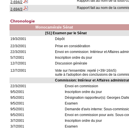
Rapport fait au nom de la sous-
2-694/2
Rapport fait au nom de la commi
2-694/3
Chronologie
Monocamérale Sénat
[S1] Examen par le Sénat
19/3/2001
Dépôt
22/3/2001
Prise en considération
22/3/2001
Envoi en commission: Intérieur et Affaires admin
5/7/2001
Inscription ordre du jour
12/7/2001
Discussion générale
12/7/2001
Vote sur l'ensemble: rejeté (+39/-16/o5)
suite à l'adoption des conclusions de la commi
Commission: Intérieur et Affaires administra
22/3/2001
Envoi en commission
9/5/2001
Inscription ordre du jour
9/5/2001
Désignation rapporteur(s): Georges Dal
9/5/2001
Examen
9/5/2001
Demande d'avis interne: Sous-commission "
9/5/2001
Envoi en commission pour avis: Sous-comm
3/7/2001
Inscription ordre du jour
3/7/2001
Examen