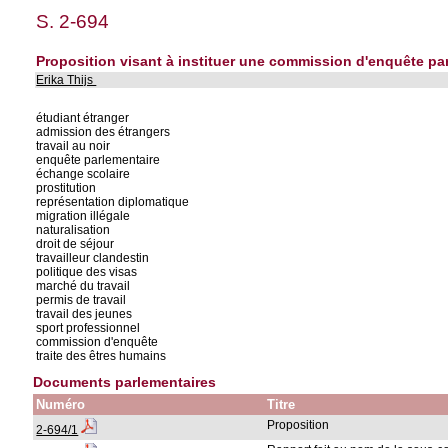
S. 2-694
Proposition visant à instituer une commission d'enquête par
Erika Thijs
étudiant étranger
admission des étrangers
travail au noir
enquête parlementaire
échange scolaire
prostitution
représentation diplomatique
migration illégale
naturalisation
droit de séjour
travailleur clandestin
politique des visas
marché du travail
permis de travail
travail des jeunes
sport professionnel
commission d'enquête
traite des êtres humains
Documents parlementaires
Numéro
Titre
Proposition
2-694/1