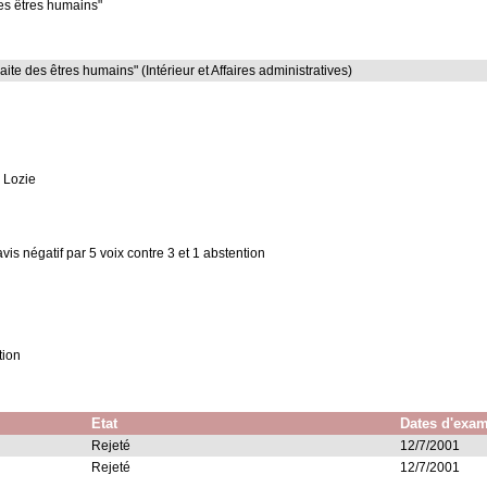
des êtres humains"
e des êtres humains" (Intérieur et Affaires administratives)
s Lozie
is négatif par 5 voix contre 3 et 1 abstention
tion
Etat
Dates d'exa
Rejeté
12/7/2001
Rejeté
12/7/2001