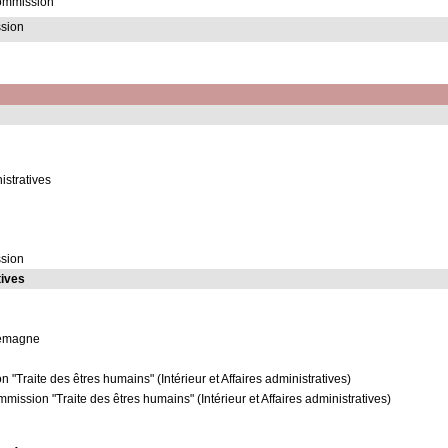
commission
ssion
istratives
ssion
tives
lemagne
Traite des êtres humains" (Intérieur et Affaires administratives)
ission "Traite des êtres humains" (Intérieur et Affaires administratives)