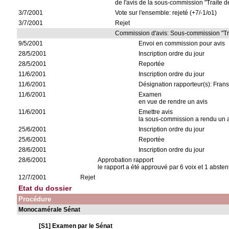
de l'avis de la sous-commission "Traite 
3/7/2001
Vote sur l'ensemble: rejeté (+7/-1/o1)
3/7/2001
Rejet
Commission d'avis: Sous-commission "Trait
9/5/2001
Envoi en commission pour avis
28/5/2001
Inscription ordre du jour
28/5/2001
Reportée
11/6/2001
Inscription ordre du jour
11/6/2001
Désignation rapporteur(s): Fran
11/6/2001
Examen
en vue de rendre un avis
11/6/2001
Emettre avis
la sous-commission a rendu un av
25/6/2001
Inscription ordre du jour
25/6/2001
Reportée
28/6/2001
Inscription ordre du jour
28/6/2001
Approbation rapport
le rapport a été approuvé par 6 voix et 1 absten
12/7/2001
Rejet
Etat du dossier
Procédure
Monocamérale Sénat
[S1] Examen par le Sénat