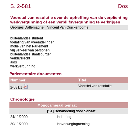
S. 2-581
Dos
Voorstel van resolutie over de opheffing van de verplichtin
werkvergunning of een verblijfsvergunning te verkrijgen
Georges Dallemagne
Vincent Van Quickenborne
buitenlandse student
toelating van vreemdelingen
motie van het Parlement
vrij verkeer van personen
buitenlandse staatsburger
verblijfsrecht
aids
werkvergunning
Parlementaire documenten
Nummer
Titel
Voorstel van resolutie
2-581/1
Chronologie
Monocameraal Senaat
[S1] Behandeling door Senaat
24/11/2000
Indiening
30/11/2000
Inoverwegingneming