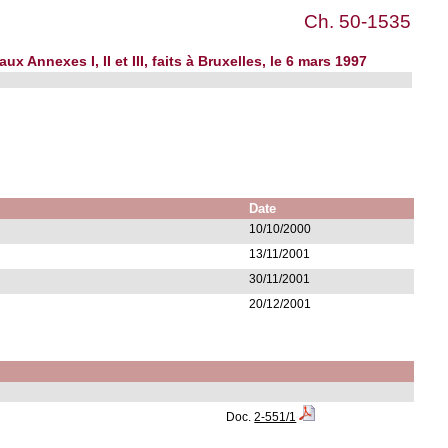
Ch. 50-1535
x Annexes I, II et III, faits à Bruxelles, le 6 mars 1997
Date
10/10/2000
13/11/2001
30/11/2001
20/12/2001
Doc.
2-551/1