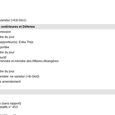
varietur (+63/-0/o1)
 extérieures et Défense
mmission
dre du jour
apporteur(s): Erika Thijs
eportée
dre du jour
uctif
ministre et ministre des Affaires étrangères
dre du jour
semble: ne varietur (+8/-0/o0)
ns amendement
r
 (sans rapport)
slatifs n° 453