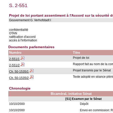
S. 2-551
Projet de loi portant assentiment à l'Accord sur la sécurité de
Gouvernement G. Verhofstadt I
confidentialité
OTAN
ratification d'accord
accès à l'information
Documents parlementaires
Numéro
Titre
Projet de loi
2-551/1
Rapport fait au nom de la c
2-551/2
Projet transmis par le Sénat
Ch. 50-1535/1
Texte adopté en séance pléni
Ch. 50-1535/2
Chronologie
Bicaméral, initiative Sénat
[S1] Examen par le Sénat
10/10/2000
Dépôt
10/10/2000
Envoi en commission: Re