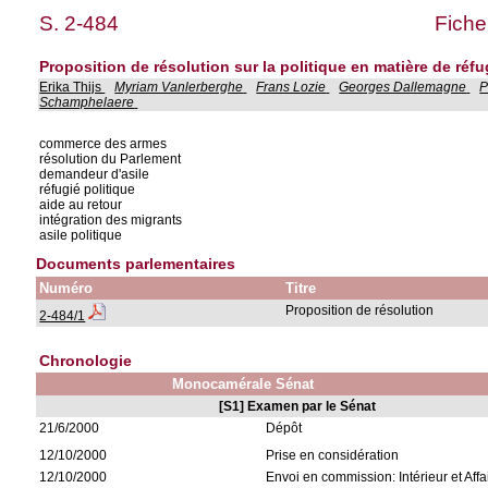
S. 2-484
Fiche
Proposition de résolution sur la politique en matière de réfu
Erika Thijs
Myriam Vanlerberghe
Frans Lozie
Georges Dallemagne
P
Schamphelaere
commerce des armes
résolution du Parlement
demandeur d'asile
réfugié politique
aide au retour
intégration des migrants
asile politique
Documents parlementaires
Numéro
Titre
Proposition de résolution
2-484/1
Chronologie
Monocamérale Sénat
[S1] Examen par le Sénat
21/6/2000
Dépôt
12/10/2000
Prise en considération
12/10/2000
Envoi en commission: Intérieur et Affa