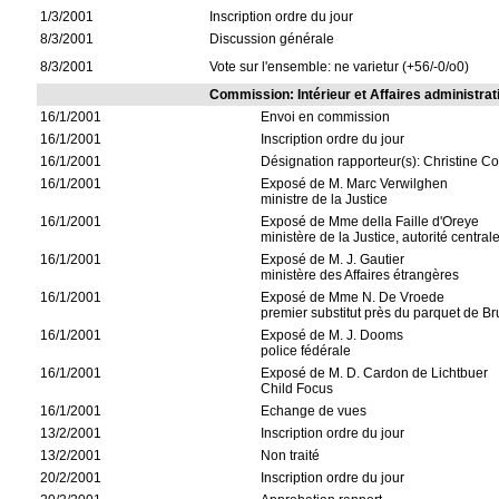
1/3/2001
Inscription ordre du jour
8/3/2001
Discussion générale
8/3/2001
Vote sur l'ensemble: ne varietur (+56/-0/o0)
Commission: Intérieur et Affaires administrat
16/1/2001
Envoi en commission
16/1/2001
Inscription ordre du jour
16/1/2001
Désignation rapporteur(s): Christine Co
16/1/2001
Exposé de M. Marc Verwilghen
ministre de la Justice
16/1/2001
Exposé de Mme della Faille d'Oreye
ministère de la Justice, autorité central
16/1/2001
Exposé de M. J. Gautier
ministère des Affaires étrangères
16/1/2001
Exposé de Mme N. De Vroede
premier substitut près du parquet de Br
16/1/2001
Exposé de M. J. Dooms
police fédérale
16/1/2001
Exposé de M. D. Cardon de Lichtbuer
Child Focus
16/1/2001
Echange de vues
13/2/2001
Inscription ordre du jour
13/2/2001
Non traité
20/2/2001
Inscription ordre du jour