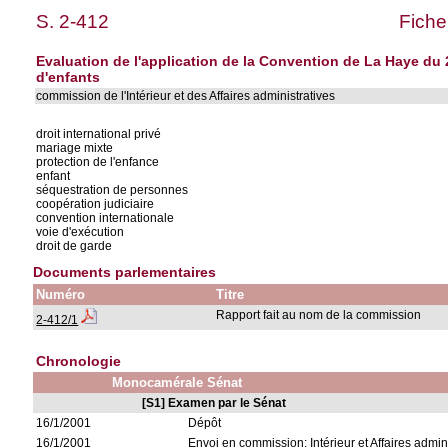
S. 2-412
Fiche
Evaluation de l'application de la Convention de La Haye du 2
d'enfants
commission de l'Intérieur et des Affaires administratives
droit international privé
mariage mixte
protection de l'enfance
enfant
séquestration de personnes
coopération judiciaire
convention internationale
voie d'exécution
droit de garde
Documents parlementaires
Numéro
Titre
Rapport fait au nom de la commission
2-412/1
Chronologie
Monocamérale Sénat
[S1] Examen par le Sénat
16/1/2001
Dépôt
16/1/2001
Envoi en commission: Intérieur et Affaires admin