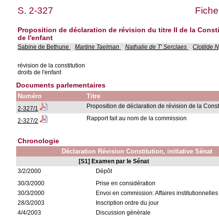
S. 2-327
Fiche
Proposition de déclaration de révision du titre II de la Cons
de l'enfant
Sabine de Bethune
Martine Taelman
Nathalie de T' Serclaes
Clotilde 
révision de la constitution
droits de l'enfant
Documents parlementaires
Numéro
Titre
Proposition de déclaration de révision de la Const
2-327/1
Rapport fait au nom de la commission
2-327/2
Chronologie
Déclaration Révision Constitution, initiative Sénat
[S1] Examen par le Sénat
3/2/2000
Dépôt
30/3/2000
Prise en considération
30/3/2000
Envoi en commission: Affaires institutionnelles
28/3/2003
Inscription ordre du jour
4/4/2003
Discussion générale