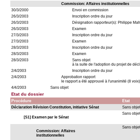
Commission: Affaires institutionnelles
30/3/2000
Envoi en commission
26/3/2003
Inscription ordre du jour
26/3/2003
Désignation rapporteur(s): Philippe M
26/3/2003
Examen
27/3/2003
Inscription ordre du jour
27/3/2003
Examen
28/3/2003
Inscription ordre du jour
28/3/2003
Examen
28/3/2003
Sans objet
à la suite de l'adoption du projet de déc
2/4/2003
Inscription ordre du jour
2/4/2003
Approbation rapport
le rapport a été approuvé à l'unanimité (8 voix
4/4/2003
Sans objet
Etat du dossier
Procédure
Etat
Déclaration Révision Constitution, initiative Sénat
Sans obje
Sans obje
[S1] Examen par le Sénat
Sans obje
Commission: Affaires
institutionnelles