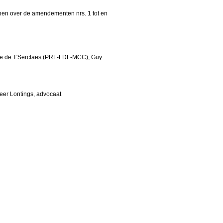
en over de amendementen nrs. 1 tot en
lie de T'Serclaes (PRL-FDF-MCC), Guy
heer Lontings, advocaat