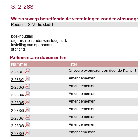
S. 2-283
Wetsontwerp betreffende de verenigingen zonder winstoogm
Regering G. Verhofstadt I
boekhouding
organisatie zonder winstoogmerk
instelling van openbaar nut
stichting
Parlementaire documenten
Nummer
Titel
Ontwerp overgezonden door de Kamer tijd
2-283/1
Amendementen
2-283/2
Amendementen
2-283/3
Amendementen
2-283/4
Amendementen
2-283/5
Amendementen
2-283/6
Amendementen
2-283/7
Amendementen
2-283/8
Amendementen
2-283/9