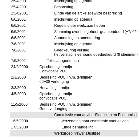
25/4/2001
Inschrijving op agenda
25/4/2001
Bespreking
25/4/2001
Einde van de artikelsgewijze bespreking
6/6/2001
Inschrijving op agenda
6/6/2001
Regeling der werkzaamheden
6/6/2001
Stemming over het geheel: geamendeerd (+7/-0/o
6/6/2001
Aanneming na amendering
7/6/2001
Inschrijving op agenda
7/6/2001
Goedkeuring verslag
het verslag is eenparig goedgekeurd (8 stemmen)
7/6/2001
Tekst aangenomen
24/2/2000
Opschorting termijn
Convocatie POC
2/3/2000
Beslissing POC. i.v.m. termijnen
60+38 verlenging
3/3/2000
Hervatting termijn
4/5/2000
Opschorting termijn
convocatie POC
11/5/2000
Beslissing POC. i.v.m. termijnen
Geen verlenging
Commissie voor advies: Financiën en Economis
16/5/2000
Verzending naar commissie voor advies
17/5/2000
Einde behandeling
Werkgroep "vzw's" (Justitie)