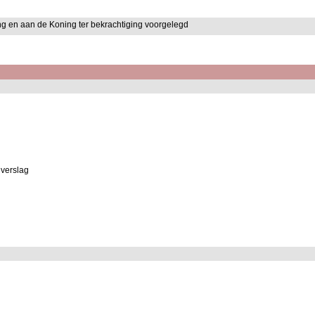
g en aan de Koning ter bekrachtiging voorgelegd
verslag