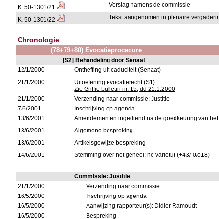
Verslag namens de commissie
K. 50-1301/21
Tekst aangenomen in plenaire vergaderin
K. 50-1301/22
Chronologie
(78+79+80) Evocatieprocedure
[S2] Behandeling door Senaat
12/1/2000
Ontheffing uit caduciteit (Senaat)
21/1/2000
Uitoefening evocatierecht (S1)
Zie Griffie bulletin nr. 15, dd 21.1.2000
21/1/2000
Verzending naar commissie: Justitie
7/6/2001
Inschrijving op agenda
13/6/2001
Amendementen ingediend na de goedkeuring van het 
13/6/2001
Algemene bespreking
13/6/2001
Artikelsgewijze bespreking
14/6/2001
Stemming over het geheel: ne varietur (+43/-0/o18)
Commissie: Justitie
21/1/2000
Verzending naar commissie
16/5/2000
Inschrijving op agenda
16/5/2000
Aanwijzing rapporteur(s): Didier Ramoudt
16/5/2000
Bespreking