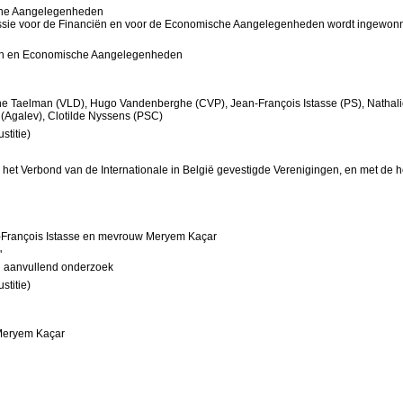
sche Aangelegenheden
ssie voor de Financiën en voor de Economische Aangelegenheden wordt ingewonn
iën en Economische Aangelegenheden
rtine Taelman (VLD), Hugo Vandenberghe (CVP), Jean-François Istasse (PS), Natha
(Agalev), Clotilde Nyssens (PSC)
stitie)
an het Verbond van de Internationale in België gevestigde Verenigingen, en met de 
-François Istasse en mevrouw Meryem Kaçar
"
n aanvullend onderzoek
stitie)
 Meryem Kaçar