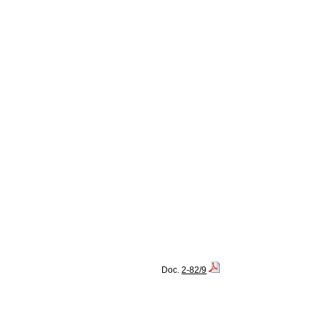
Doc.
2-82/9