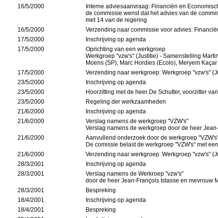
16/5/2000
Interne adviesaanvraag: Financiën en Economi
de commissie wenst dat het advies van de commi
met 14 van de regering
16/5/2000
Verzending naar commissie voor advies: Financ
17/5/2000
Inschrijving op agenda
17/5/2000
Oprichting van een werkgroep
Werkgroep "vzw's" (Justitie) - Samenstelling Ma
Moens (SP), Marc Hordies (Ecolo), Meryem Kaçar 
17/5/2000
Verzending naar werkgroep: Werkgroep "vzw's" (Ju
23/5/2000
Inschrijving op agenda
23/5/2000
Hoorzitting met de heer De Schutter, voorzitter v
23/5/2000
Regeling der werkzaamheden
21/6/2000
Inschrijving op agenda
21/6/2000
Verslag namens de werkgroep "VZW's"
Verslag namens de werkgroep door de heer Jean
21/6/2000
Aanvullend onderzoek door de werkgroep "VZW's
De comissie belast de werkgroep "VZW's" met ee
21/6/2000
Verzending naar werkgroep: Werkgroep "vzw's" (Ju
28/3/2001
Inschrijving op agenda
28/3/2001
Verslag namens de Werkroep "vzw's"
door de heer Jean-François Istasse en mevrouw
28/3/2001
Bespreking
18/4/2001
Inschrijving op agenda
18/4/2001
Bespreking