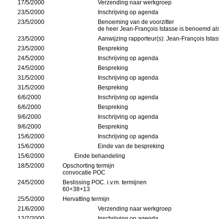
17/5/2000
Verzending naar werkgroep
23/5/2000
Inschrijving op agenda
23/5/2000
Benoeming van de voorzitter
de heer Jean-François Istasse is benoemd als
23/5/2000
Aanwijzing rapporteur(s): Jean-François Ist
23/5/2000
Bespreking
24/5/2000
Inschrijving op agenda
24/5/2000
Bespreking
31/5/2000
Inschrijving op agenda
31/5/2000
Bespreking
6/6/2000
Inschrijving op agenda
6/6/2000
Bespreking
9/6/2000
Inschrijving op agenda
9/6/2000
Bespreking
15/6/2000
Inschrijving op agenda
15/6/2000
Einde van de bespreking
15/6/2000
Einde behandeling
18/5/2000
Opschorting termijn
convocatie POC
24/5/2000
Beslissing POC. i.v.m. termijnen
60+38+13
25/5/2000
Hervatting termijn
21/6/2000
Verzending naar werkgroep
12/7/2000
Inschrijving op agenda