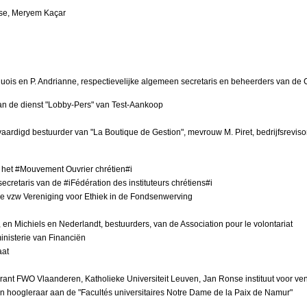
asse, Meryem Kaçar
uois en P. Andrianne, respectievelijke algemeen secretaris en beheerders van de C
van de dienst "Lobby-Pers" van Test-Aankoop
vaardigd bestuurder van "La Boutique de Gestion", mevrouw M. Piret, bedrijfsrevis
an het #Mouvement Ouvrier chrétien#i
cretaris van de #iFédération des instituteurs chrétiens#i
n de vzw Vereniging voor Ethiek in de Fondsenwerving
, en Michiels en Nederlandt, bestuurders, van de Association pour le volontariat
inisterie van Financiën
aat
rant FWO Vlaanderen, Katholieke Universiteit Leuven, Jan Ronse instituut voor v
n hoogleraar aan de "Facultés universitaires Notre Dame de la Paix de Namur"