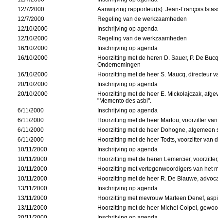
12/7/2000
Aanwijzing rapporteur(s): Jean-François Ist
12/7/2000
Regeling van de werkzaamheden
12/10/2000
Inschrijving op agenda
12/10/2000
Regeling van de werkzaamheden
16/10/2000
Inschrijving op agenda
16/10/2000
Hoorzitting met de heren D. Sauer, P. De Bucq
Ondernemingen
16/10/2000
Hoorzitting met de heer S. Maucq, directeur 
20/10/2000
Inschrijving op agenda
20/10/2000
Hoorzitting met de heer E. Mickolajczak, afge
"Memento des asbl".
6/11/2000
Inschrijving op agenda
6/11/2000
Hoorzitting met de heer Martou, voorzitter v
6/11/2000
Hoorzitting met de heer Dohogne, algemeen se
6/11/2000
Hoorzitting met de heer Todts, voorzitter va
10/11/2000
Inschrijving op agenda
10/11/2000
Hoorzitting met de heren Lemercier, voorzitter
10/11/2000
Hoorzitting met vertegenwoordigers van het m
10/11/2000
Hoorzitting met de heer R. De Blauwe, advoc
13/11/2000
Inschrijving op agenda
13/11/2000
Hoorzitting met mevrouw Marleen Denef, aspi
13/11/2000
Hoorzitting met de heer Michel Coipel, gewoo
20/11/2000
Inschrijving op agenda