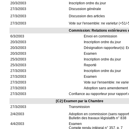
20/3/2003
Inscription ordre du jour
27/3/2003
Discussion générale
27/3/2003
Discussion des articles
27/3/2003
Vote sur l'ensemble: ne varietur (+51/-
Commission: Relations extérieures 
6/3/2003
Envoi en commission
20/3/2003
Inscription ordre du jour
20/3/2003
Désignation rapporteur(s): Er
20/3/2003
Examen
25/3/2003
Inscription ordre du jour
25/3/2003
Reporté
27/3/2003
Inscription ordre du jour
27/3/2003
Examen
27/3/2003
Vote sur l'ensemble: ne varie
27/3/2003
Adoption sans amendement
27/3/2003
Confiance au rapporteur pour rapport 
[C2] Examen par la Chambre
27/3/2003
Transmission
2/4/2003
Adoption en commission (sans rapport
Bulletin des travaux législatifs n° 838
4/4/2003
Examen
Compte rendu intégral n° 357, p. 7