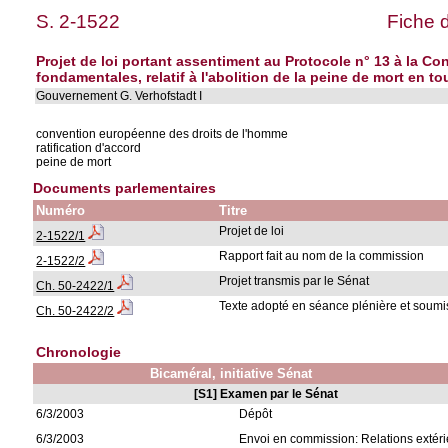
S. 2-1522
Fiche 
Projet de loi portant assentiment au Protocole n° 13 à la C
fondamentales, relatif à l'abolition de la peine de mort en to
Gouvernement G. Verhofstadt I
convention européenne des droits de l'homme
ratification d'accord
peine de mort
Documents parlementaires
Numéro
Titre
Projet de loi
2-1522/1
Rapport fait au nom de la commission
2-1522/2
Projet transmis par le Sénat
Ch. 50-2422/1
Texte adopté en séance plénière et soumis
Ch. 50-2422/2
Chronologie
Bicaméral, initiative Sénat
[S1] Examen par le Sénat
6/3/2003
Dépôt
6/3/2003
Envoi en commission: Relations extér