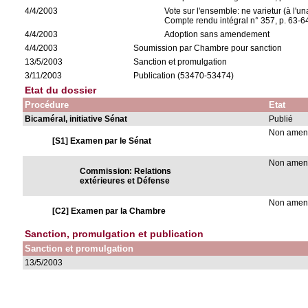
4/4/2003
Vote sur l'ensemble: ne varietur (à l'un
Compte rendu intégral n° 357, p. 63-6
4/4/2003
Adoption sans amendement
4/4/2003
Soumission par Chambre pour sanction
13/5/2003
Sanction et promulgation
3/11/2003
Publication (53470-53474)
Etat du dossier
Procédure
Etat
Bicaméral, initiative Sénat
Publié
Non ame
[S1] Examen par le Sénat
Non ame
Commission: Relations
extérieures et Défense
Non ame
[C2] Examen par la Chambre
Sanction, promulgation et publication
Sanction et promulgation
13/5/2003